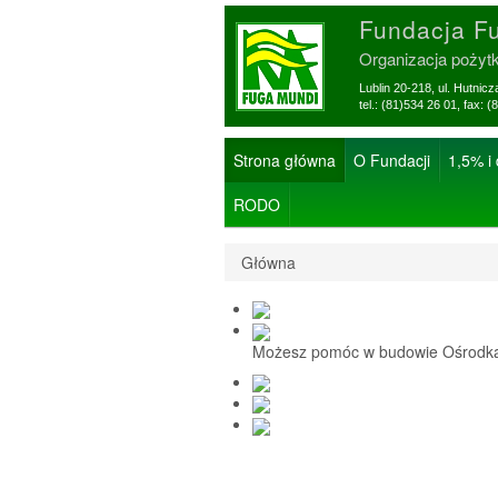
Fundacja F
Organizacja pożyt
Lublin 20-218, ul. Hutnic
tel.: (81)534 26 01, f
Strona główna
O Fundacji
1,5% i
RODO
Główna
Możesz pomóc w budowie Ośrodka 