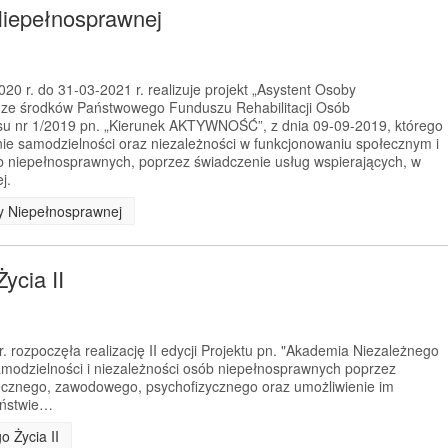
Niepełnosprawnej
0 r. do 31-03-2021 r. realizuje projekt „Asystent Osoby
 ze środków Państwowego Funduszu Rehabilitacji Osób
u nr 1/2019 pn. „Kierunek AKTYWNOŚĆ”, z dnia 09-09-2019, którego
nie samodzielności oraz niezależności w funkcjonowaniu społecznym i
niepełnosprawnych, poprzez świadczenie usług wspierających, w
j.
by Niepełnosprawnej
ycia II
 rozpoczęła realizację II edycji Projektu pn. "Akademia Niezależnego
samodzielności i niezależności osób niepełnosprawnych poprzez
łecznego, zawodowego, psychofizycznego oraz umożliwienie im
eństwie…
o Życia II