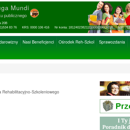
uga Mundi
ku publicznego
za 20B
ax: (81)534 83 76 KRS: 0000 106 416 Nr konta: 18124023821111000039019318 NIP: 712
 darowizny
Nasi Beneficjenci
Ośrodek Reh-Szkol
Sprawozdania
Rehabilitacyjno-Szkoleniowego