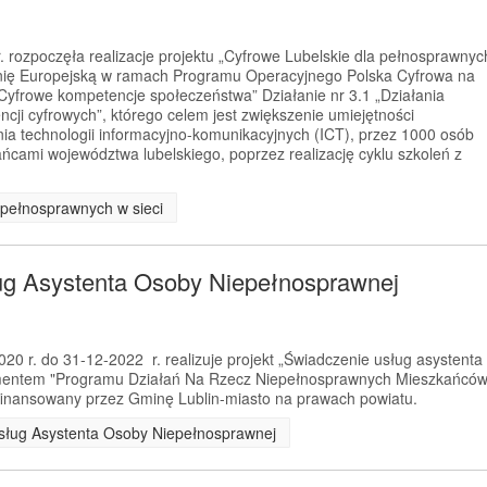
 rozpoczęła realizacje projektu „Cyfrowe Lubelskie dla pełnosprawnyc
Unię Europejską w ramach Programu Operacyjnego Polska Cyfrowa na
„Cyfrowe kompetencje społeczeństwa” Działanie nr 3.1 „Działania
cji cyfrowych”, którego celem jest zwiększenie umiejętności
ania technologii informacyjno-komunikacyjnych (ICT), przez 1000 osób
cami województwa lubelskiego, poprzez realizację cyklu szkoleń z
a pełnosprawnych w sieci
ug Asystenta Osoby Niepełnosprawnej
0 r. do 31-12-2022 r. realizuje projekt „Świadczenie usług asystenta
ementem "Programu Działań Na Rzecz Niepełnosprawnych Mieszkańcó
ofinansowany przez Gminę Lublin-miasto na prawach powiatu.
 Usług Asystenta Osoby Niepełnosprawnej