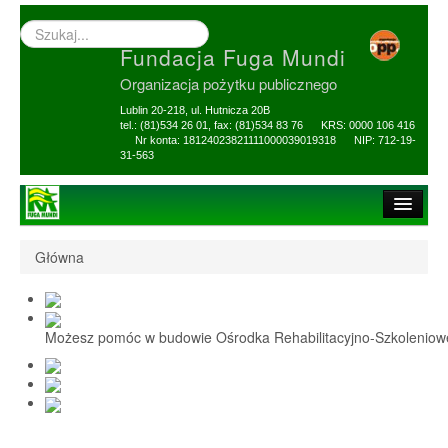
Wyszukiwarka
–
Fundacja Fuga Mundi
wprowadź
poszukiwany
Organizacja pożytku publicznego
zwrot
Lublin 20-218, ul. Hutnicza 20B
tel.: (81)534 26 01, fax: (81)534 83 76 KRS: 0000 106 416
Nr konta: 18124023821111000039019318 NIP: 712-19-
31-563
Strona główna
Główna
O Fundacji
1,5% i darowizny
Możesz pomóc w budowie Ośrodka Rehabilitacyjno-Szkolenio
Nasi Beneficjenci
Ośrodek Reh-Szkol
Sprawozdania