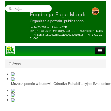
Wyszukiwarka
–
Fundacja Fuga Mundi
wprowadź
poszukiwany
Organizacja pożytku publicznego
zwrot
Lublin 20-218, ul. Hutnicza 20B
tel.: (81)534 26 01, fax: (81)534 83 76 KRS: 0000 106 416
Nr konta: 18124023821111000039019318 NIP: 712-19-
31-563
Strona główna
Główna
O Fundacji
1,5% i darowizny
Możesz pomóc w budowie Ośrodka Rehabilitacyjno-Szkolenio
Nasi Beneficjenci
Ośrodek Reh-Szkol
Sprawozdania