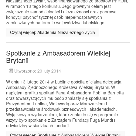
Niezależnego Życia", współfinansowanego ze środków PFRON,
w ramach 13-tego konkursu. Jego głównym celem jest
zwiększenie samodzielności i niezależności oraz poprawa
kondycji psychofizycznej osób niepełnosprawnych
zamieszkałych na terenie województwa lubelskiego.
Czytaj więcej: Akademia Niezależnego Życia
Spotkanie z Ambasadorem Wielkiej
Brytanii
Utworzono: 20 luty 2014
W dniu 13 lutego 2014 w Lublinie gościła oficjalna delegacja
Ambasady Zjednoczonego Królestwa Wielkiej Brytanii. W
napiętym grafiku spotkań Pana Ambasadora Robina Barnetta
oraz towarzyszących mu osób znalazły się spotkania z
Prezydentem Lublina, Wojewodą oraz Marszałkiem i
przedstawicielami środowisk biznesowych i akademickich.
Wyjątkowym wydarzeniem, które znalazło się w programie
wizyty było spotkanie z Zarządem Fundacji Fuga Mundi i
odwiedziny w siedzibach fundacji.
Czytaj więcej: Spotkanie z Ambasadorem Wielkiej Brytanii