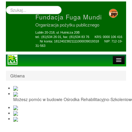
Wyszukiwarka
–
Fundacja Fuga Mundi
wprowadź
poszukiwany
Organizacja pożytku publicznego
zwrot
Lublin 20-218, ul. Hutnicza 20B
tel.: (81)534 26 01, fax: (81)534 83 76 KRS: 0000 106 416
Nr konta: 18124023821111000039019318 NIP: 712-19-
31-563
Strona główna
Główna
O Fundacji
1,5% i darowizny
Możesz pomóc w budowie Ośrodka Rehabilitacyjno-Szkolenio
Nasi Beneficjenci
Ośrodek Reh-Szkol
Sprawozdania