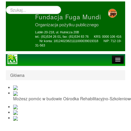
Wyszukiwarka
–
Fundacja Fuga Mundi
wprowadź
poszukiwany
Organizacja pożytku publicznego
zwrot
Lublin 20-218, ul. Hutnicza 20B
tel.: (81)534 26 01, fax: (81)534 83 76 KRS: 0000 106 416
Nr konta: 18124023821111000039019318 NIP: 712-19-
31-563
Strona główna
Główna
O Fundacji
1,5% i darowizny
Możesz pomóc w budowie Ośrodka Rehabilitacyjno-Szkolenio
Nasi Beneficjenci
Ośrodek Reh-Szkol
Sprawozdania