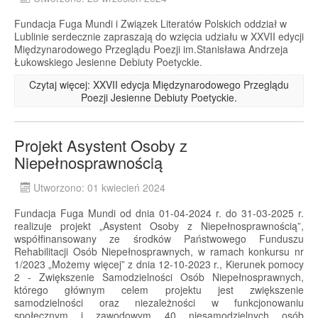
Fundacja Fuga Mundi i Związek Literatów Polskich oddział w
Lublinie serdecznie zapraszają do wzięcia udziału w XXVII edycji
Międzynarodowego Przeglądu Poezji im.Stanisława Andrzeja
Łukowskiego Jesienne Debiuty Poetyckie.
Czytaj więcej: XXVII edycja Międzynarodowego Przeglądu
Poezji Jesienne Debiuty Poetyckie.
Projekt Asystent Osoby z
Niepełnosprawnością
Utworzono: 01 kwiecień 2024
Fundacja Fuga Mundi od dnia 01-04-2024 r. do 31-03-2025 r.
realizuje projekt „Asystent Osoby z Niepełnosprawnością”,
współfinansowany ze środków Państwowego Funduszu
Rehabilitacji Osób Niepełnosprawnych, w ramach konkursu nr
1/2023 „Możemy więcej” z dnia 12-10-2023 r., Kierunek pomocy
2 - Zwiększenie Samodzielności Osób Niepełnosprawnych,
którego głównym celem projektu jest zwiększenie
samodzielności oraz niezależności w funkcjonowaniu
społecznym i zawodowym 40 niesamodzielnych osób