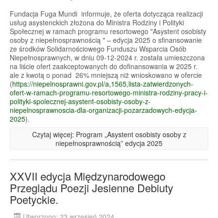
Fundacja Fuga Mundi informuje, że oferta dotycząca realizacji
usług asystenckich złożona do Ministra Rodziny i Polityki
Społecznej w ramach programu resortowego "Asystent osobisty
osoby z niepełnosprawnością " – edycja 2025 o sfinansowanie
ze środków Solidarnościowego Funduszu Wsparcia Osób
Niepełnosprawnych, w dniu 09-12-2024 r. została umieszczona
na liście ofert zaakceptowanych do dofinansowania w 2025 r.
ale z kwotą o ponad 26% mniejszą niż wnioskowano w ofercie
(
https://niepelnosprawni.gov.pl/a,1565,lista-zatwierdzonych-
ofert-w-ramach-programu-resortowego-ministra-rodziny-pracy-i-
polityki-spolecznej-asystent-osobisty-osoby-z-
niepelnosprawnoscia-dla-organizacji-pozarzadowych-edycja-
2025
).
Czytaj więcej: Program „Asystent osobisty osoby z
niepełnosprawnością” edycja 2025
XXVII edycja Międzynarodowego
Przeglądu Poezji Jesienne Debiuty
Poetyckie.
Utworzono: 23 wrzesień 2024