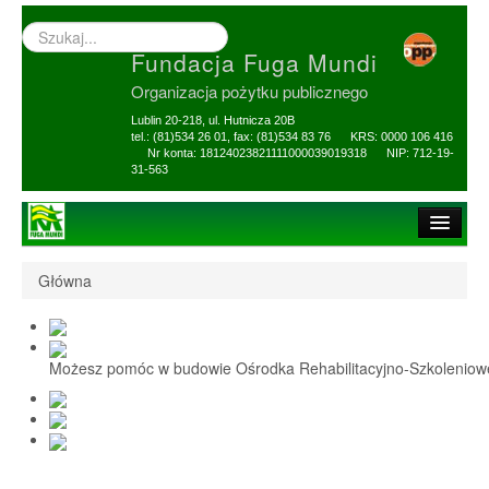
Wyszukiwarka
–
Fundacja Fuga Mundi
wprowadź
poszukiwany
Organizacja pożytku publicznego
zwrot
Lublin 20-218, ul. Hutnicza 20B
tel.: (81)534 26 01, fax: (81)534 83 76 KRS: 0000 106 416
Nr konta: 18124023821111000039019318 NIP: 712-19-
31-563
Strona główna
Główna
O Fundacji
1,5% i darowizny
Możesz pomóc w budowie Ośrodka Rehabilitacyjno-Szkolenio
Nasi Beneficjenci
Ośrodek Reh-Szkol
Sprawozdania