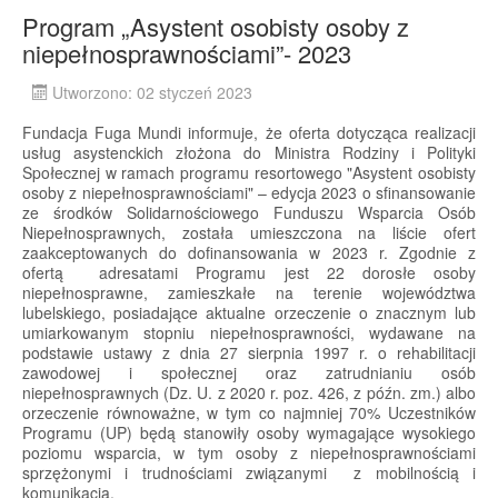
Program „Asystent osobisty osoby z
niepełnosprawnościami”- 2023
Utworzono: 02 styczeń 2023
Fundacja Fuga Mundi informuje, że oferta dotycząca realizacji
usług asystenckich złożona do Ministra Rodziny i Polityki
Społecznej w ramach programu resortowego "Asystent osobisty
osoby z niepełnosprawnościami" – edycja 2023 o sfinansowanie
ze środków Solidarnościowego Funduszu Wsparcia Osób
Niepełnosprawnych, została umieszczona na liście ofert
zaakceptowanych do dofinansowania w 2023 r. Zgodnie z
ofertą adresatami Programu jest 22 dorosłe osoby
niepełnosprawne, zamieszkałe na terenie województwa
lubelskiego, posiadające aktualne orzeczenie o znacznym lub
umiarkowanym stopniu niepełnosprawności, wydawane na
podstawie ustawy z dnia 27 sierpnia 1997 r. o rehabilitacji
zawodowej i społecznej oraz zatrudnianiu osób
niepełnosprawnych (Dz. U. z 2020 r. poz. 426, z późn. zm.) albo
orzeczenie równoważne, w tym co najmniej 70% Uczestników
Programu (UP) będą stanowiły osoby wymagające wysokiego
poziomu wsparcia, w tym osoby z niepełnosprawnościami
sprzężonymi i trudnościami związanymi z mobilnością i
komunikacją.