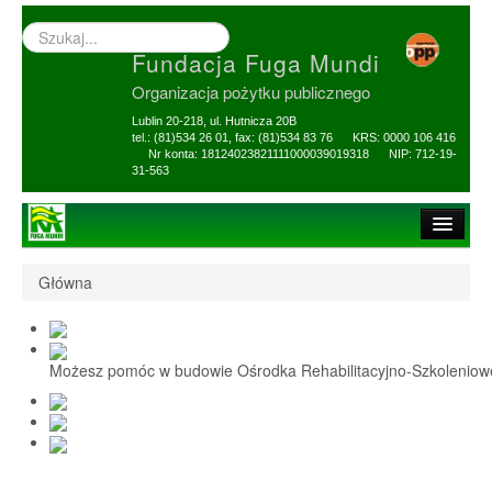
Wyszukiwarka
–
Fundacja Fuga Mundi
wprowadź
poszukiwany
Organizacja pożytku publicznego
zwrot
Lublin 20-218, ul. Hutnicza 20B
tel.: (81)534 26 01, fax: (81)534 83 76 KRS: 0000 106 416
Nr konta: 18124023821111000039019318 NIP: 712-19-
31-563
Strona główna
Główna
O Fundacji
1,5% i darowizny
Możesz pomóc w budowie Ośrodka Rehabilitacyjno-Szkolenio
Nasi Beneficjenci
Ośrodek Reh-Szkol
Sprawozdania