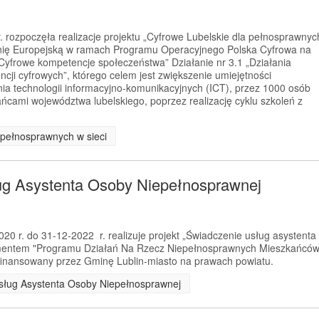
 rozpoczęła realizacje projektu „Cyfrowe Lubelskie dla pełnosprawnyc
Unię Europejską w ramach Programu Operacyjnego Polska Cyfrowa na
„Cyfrowe kompetencje społeczeństwa” Działanie nr 3.1 „Działania
cji cyfrowych”, którego celem jest zwiększenie umiejętności
ania technologii informacyjno-komunikacyjnych (ICT), przez 1000 osób
cami województwa lubelskiego, poprzez realizację cyklu szkoleń z
a pełnosprawnych w sieci
ug Asystenta Osoby Niepełnosprawnej
0 r. do 31-12-2022 r. realizuje projekt „Świadczenie usług asystenta
ementem "Programu Działań Na Rzecz Niepełnosprawnych Mieszkańcó
ofinansowany przez Gminę Lublin-miasto na prawach powiatu.
 Usług Asystenta Osoby Niepełnosprawnej