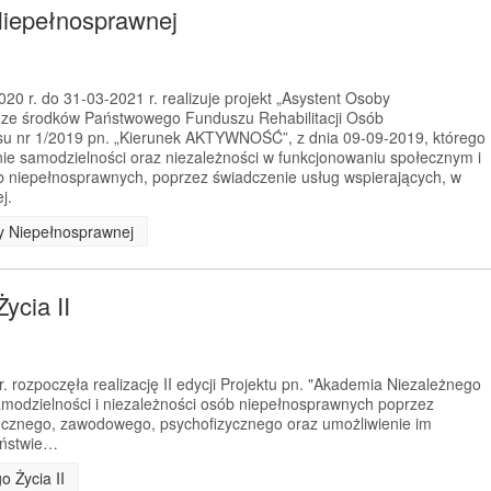
Niepełnosprawnej
0 r. do 31-03-2021 r. realizuje projekt „Asystent Osoby
 ze środków Państwowego Funduszu Rehabilitacji Osób
u nr 1/2019 pn. „Kierunek AKTYWNOŚĆ”, z dnia 09-09-2019, którego
nie samodzielności oraz niezależności w funkcjonowaniu społecznym i
niepełnosprawnych, poprzez świadczenie usług wspierających, w
j.
by Niepełnosprawnej
ycia II
 rozpoczęła realizację II edycji Projektu pn. "Akademia Niezależnego
samodzielności i niezależności osób niepełnosprawnych poprzez
łecznego, zawodowego, psychofizycznego oraz umożliwienie im
eństwie…
o Życia II