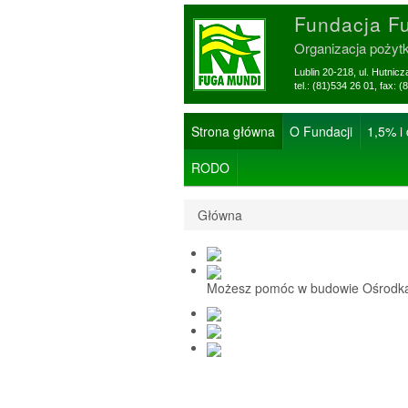
Fundacja F
Organizacja pożyt
Lublin 20-218, ul. Hutnic
tel.: (81)534 26 01, f
Strona główna
O Fundacji
1,5% i
RODO
Główna
Możesz pomóc w budowie Ośrodka 