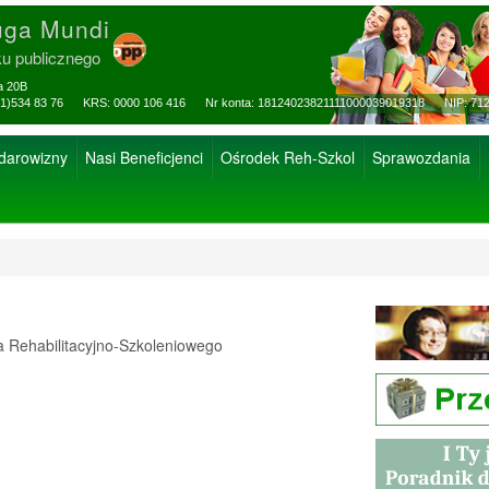
uga Mundi
ku publicznego
za 20B
ax: (81)534 83 76 KRS: 0000 106 416 Nr konta: 18124023821111000039019318 NIP: 712
 darowizny
Nasi Beneficjenci
Ośrodek Reh-Szkol
Sprawozdania
Rehabilitacyjno-Szkoleniowego