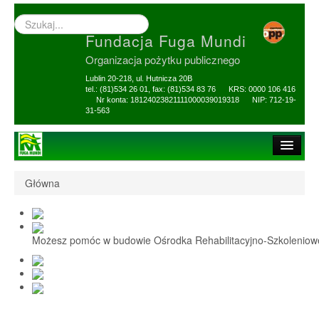
Wyszukiwarka
–
Fundacja Fuga Mundi
wprowadź
poszukiwany
Organizacja pożytku publicznego
zwrot
Lublin 20-218, ul. Hutnicza 20B
tel.: (81)534 26 01, fax: (81)534 83 76 KRS: 0000 106 416
Nr konta: 18124023821111000039019318 NIP: 712-19-
31-563
Strona główna
Główna
O Fundacji
1,5% i darowizny
Możesz pomóc w budowie Ośrodka Rehabilitacyjno-Szkolenio
Nasi Beneficjenci
Ośrodek Reh-Szkol
Sprawozdania