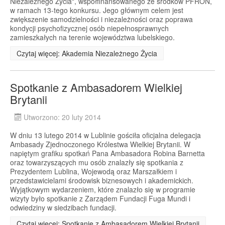
Niezależnego Życia", współfinansowanego ze środków PFRON,
w ramach 13-tego konkursu. Jego głównym celem jest
zwiększenie samodzielności i niezależności oraz poprawa
kondycji psychofizycznej osób niepełnosprawnych
zamieszkałych na terenie województwa lubelskiego.
Czytaj więcej: Akademia Niezależnego Życia
Spotkanie z Ambasadorem Wielkiej
Brytanii
Utworzono: 20 luty 2014
W dniu 13 lutego 2014 w Lublinie gościła oficjalna delegacja
Ambasady Zjednoczonego Królestwa Wielkiej Brytanii. W
napiętym grafiku spotkań Pana Ambasadora Robina Barnetta
oraz towarzyszących mu osób znalazły się spotkania z
Prezydentem Lublina, Wojewodą oraz Marszałkiem i
przedstawicielami środowisk biznesowych i akademickich.
Wyjątkowym wydarzeniem, które znalazło się w programie
wizyty było spotkanie z Zarządem Fundacji Fuga Mundi i
odwiedziny w siedzibach fundacji.
Czytaj więcej: Spotkanie z Ambasadorem Wielkiej Brytanii