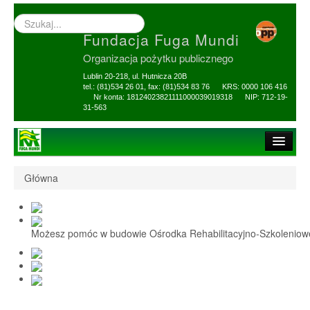
Wyszukiwarka
–
Fundacja Fuga Mundi
wprowadź
poszukiwany
Organizacja pożytku publicznego
zwrot
Lublin 20-218, ul. Hutnicza 20B
tel.: (81)534 26 01, fax: (81)534 83 76 KRS: 0000 106 416
Nr konta: 18124023821111000039019318 NIP: 712-19-
31-563
Strona główna
Główna
O Fundacji
1,5% i darowizny
Możesz pomóc w budowie Ośrodka Rehabilitacyjno-Szkolenio
Nasi Beneficjenci
Ośrodek Reh-Szkol
Sprawozdania