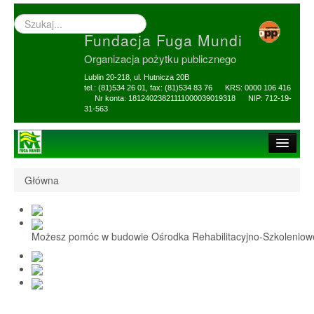
Wyszukiwarka
–
Fundacja Fuga Mundi
wprowadź
poszukiwany
Organizacja pożytku publicznego
zwrot
Lublin 20-218, ul. Hutnicza 20B
tel.: (81)534 26 01, fax: (81)534 83 76 KRS: 0000 106 416
Nr konta: 18124023821111000039019318 NIP: 712-19-
31-563
Strona główna
Główna
O Fundacji
1,5% i darowizny
Możesz pomóc w budowie Ośrodka Rehabilitacyjno-Szkolenio
Nasi Beneficjenci
Ośrodek Reh-Szkol
Sprawozdania