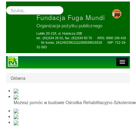
Wyszukiwarka
–
Fundacja Fuga Mundi
wprowadź
poszukiwany
Organizacja pożytku publicznego
zwrot
Lublin 20-218, ul. Hutnicza 20B
tel.: (81)534 26 01, fax: (81)534 83 76 KRS: 0000 106 416
Nr konta: 18124023821111000039019318 NIP: 712-19-
31-563
Strona główna
Główna
O Fundacji
1,5% i darowizny
Możesz pomóc w budowie Ośrodka Rehabilitacyjno-Szkolenio
Nasi Beneficjenci
Ośrodek Reh-Szkol
Sprawozdania