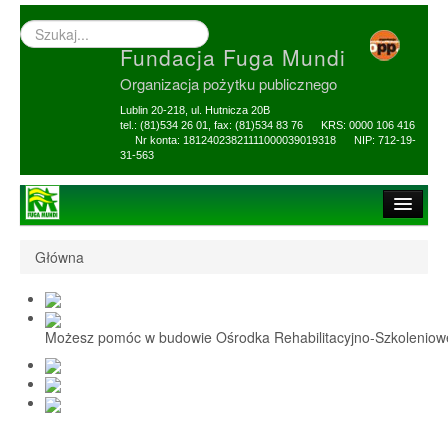
Wyszukiwarka
–
Fundacja Fuga Mundi
wprowadź
poszukiwany
Organizacja pożytku publicznego
zwrot
Lublin 20-218, ul. Hutnicza 20B
tel.: (81)534 26 01, fax: (81)534 83 76 KRS: 0000 106 416
Nr konta: 18124023821111000039019318 NIP: 712-19-
31-563
Strona główna
Główna
O Fundacji
1,5% i darowizny
Możesz pomóc w budowie Ośrodka Rehabilitacyjno-Szkolenio
Nasi Beneficjenci
Ośrodek Reh-Szkol
Sprawozdania