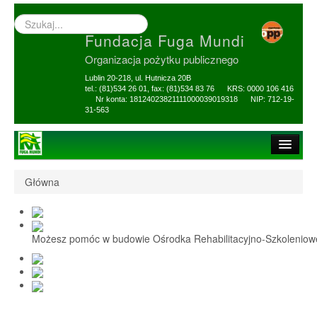
Wyszukiwarka
–
Fundacja Fuga Mundi
wprowadź
poszukiwany
Organizacja pożytku publicznego
zwrot
Lublin 20-218, ul. Hutnicza 20B
tel.: (81)534 26 01, fax: (81)534 83 76 KRS: 0000 106 416
Nr konta: 18124023821111000039019318 NIP: 712-19-
31-563
Strona główna
Główna
O Fundacji
1,5% i darowizny
Możesz pomóc w budowie Ośrodka Rehabilitacyjno-Szkolenio
Nasi Beneficjenci
Ośrodek Reh-Szkol
Sprawozdania