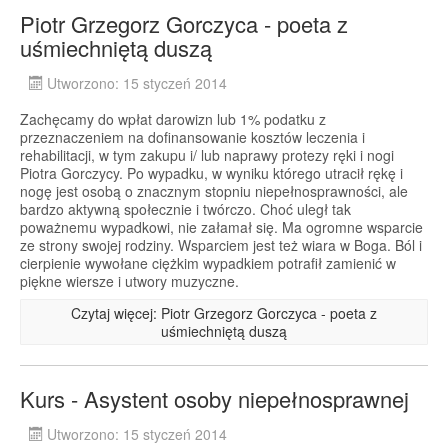
Piotr Grzegorz Gorczyca - poeta z
uśmiechniętą duszą
Utworzono: 15 styczeń 2014
Zachęcamy do wpłat darowizn lub 1% podatku z
przeznaczeniem na dofinansowanie kosztów leczenia i
rehabilitacji, w tym zakupu i/ lub naprawy protezy ręki i nogi
Piotra Gorczycy. Po wypadku, w wyniku którego utracił rękę i
nogę jest osobą o znacznym stopniu niepełnosprawności, ale
bardzo aktywną społecznie i twórczo. Choć uległ tak
poważnemu wypadkowi, nie załamał się. Ma ogromne wsparcie
ze strony swojej rodziny. Wsparciem jest też wiara w Boga. Ból i
cierpienie wywołane ciężkim wypadkiem potrafił zamienić w
piękne wiersze i utwory muzyczne.
Czytaj więcej: Piotr Grzegorz Gorczyca - poeta z
uśmiechniętą duszą
Kurs - Asystent osoby niepełnosprawnej
Utworzono: 15 styczeń 2014