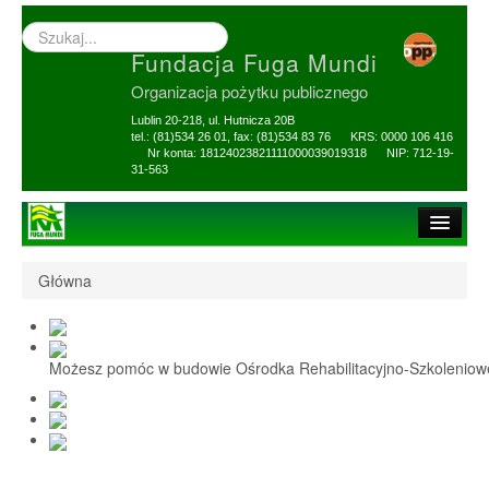
Wyszukiwarka
–
Fundacja Fuga Mundi
wprowadź
poszukiwany
Organizacja pożytku publicznego
zwrot
Lublin 20-218, ul. Hutnicza 20B
tel.: (81)534 26 01, fax: (81)534 83 76 KRS: 0000 106 416
Nr konta: 18124023821111000039019318 NIP: 712-19-
31-563
Strona główna
Główna
O Fundacji
1,5% i darowizny
Możesz pomóc w budowie Ośrodka Rehabilitacyjno-Szkolenio
Nasi Beneficjenci
Ośrodek Reh-Szkol
Sprawozdania