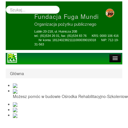
Wyszukiwarka
–
Fundacja Fuga Mundi
wprowadź
poszukiwany
Organizacja pożytku publicznego
zwrot
Lublin 20-218, ul. Hutnicza 20B
tel.: (81)534 26 01, fax: (81)534 83 76 KRS: 0000 106 416
Nr konta: 18124023821111000039019318 NIP: 712-19-
31-563
Strona główna
Główna
O Fundacji
1,5% i darowizny
Możesz pomóc w budowie Ośrodka Rehabilitacyjno-Szkolenio
Nasi Beneficjenci
Ośrodek Reh-Szkol
Sprawozdania