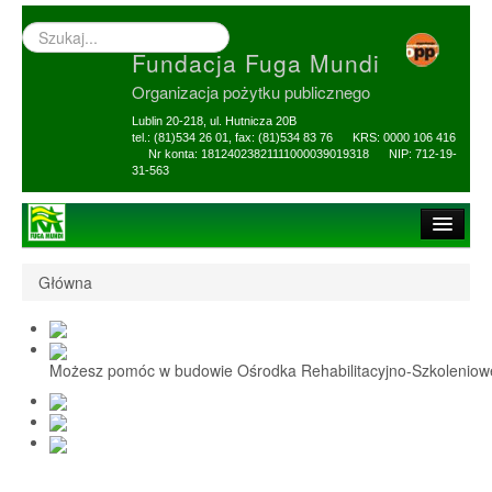
Wyszukiwarka
–
Fundacja Fuga Mundi
wprowadź
poszukiwany
Organizacja pożytku publicznego
zwrot
Lublin 20-218, ul. Hutnicza 20B
tel.: (81)534 26 01, fax: (81)534 83 76 KRS: 0000 106 416
Nr konta: 18124023821111000039019318 NIP: 712-19-
31-563
Strona główna
Główna
O Fundacji
1,5% i darowizny
Możesz pomóc w budowie Ośrodka Rehabilitacyjno-Szkolenio
Nasi Beneficjenci
Ośrodek Reh-Szkol
Sprawozdania