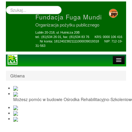
Wyszukiwarka
–
Fundacja Fuga Mundi
wprowadź
poszukiwany
Organizacja pożytku publicznego
zwrot
Lublin 20-218, ul. Hutnicza 20B
tel.: (81)534 26 01, fax: (81)534 83 76 KRS: 0000 106 416
Nr konta: 18124023821111000039019318 NIP: 712-19-
31-563
Strona główna
Główna
O Fundacji
1,5% i darowizny
Możesz pomóc w budowie Ośrodka Rehabilitacyjno-Szkolenio
Nasi Beneficjenci
Ośrodek Reh-Szkol
Sprawozdania