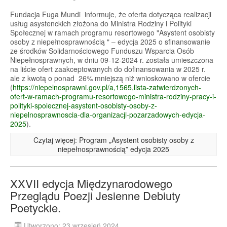
Fundacja Fuga Mundi informuje, że oferta dotycząca realizacji
usług asystenckich złożona do Ministra Rodziny i Polityki
Społecznej w ramach programu resortowego "Asystent osobisty
osoby z niepełnosprawnością " – edycja 2025 o sfinansowanie
ze środków Solidarnościowego Funduszu Wsparcia Osób
Niepełnosprawnych, w dniu 09-12-2024 r. została umieszczona
na liście ofert zaakceptowanych do dofinansowania w 2025 r.
ale z kwotą o ponad 26% mniejszą niż wnioskowano w ofercie
(
https://niepelnosprawni.gov.pl/a,1565,lista-zatwierdzonych-
ofert-w-ramach-programu-resortowego-ministra-rodziny-pracy-i-
polityki-spolecznej-asystent-osobisty-osoby-z-
niepelnosprawnoscia-dla-organizacji-pozarzadowych-edycja-
2025
).
Czytaj więcej: Program „Asystent osobisty osoby z
niepełnosprawnością” edycja 2025
XXVII edycja Międzynarodowego
Przeglądu Poezji Jesienne Debiuty
Poetyckie.
Utworzono: 23 wrzesień 2024