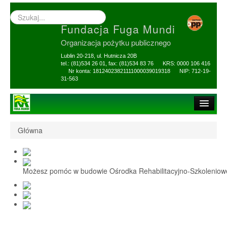
Wyszukiwarka
–
Fundacja Fuga Mundi
wprowadź
poszukiwany
Organizacja pożytku publicznego
zwrot
Lublin 20-218, ul. Hutnicza 20B
tel.: (81)534 26 01, fax: (81)534 83 76 KRS: 0000 106 416
Nr konta: 18124023821111000039019318 NIP: 712-19-
31-563
Strona główna
Główna
O Fundacji
1,5% i darowizny
Możesz pomóc w budowie Ośrodka Rehabilitacyjno-Szkolenio
Nasi Beneficjenci
Ośrodek Reh-Szkol
Sprawozdania