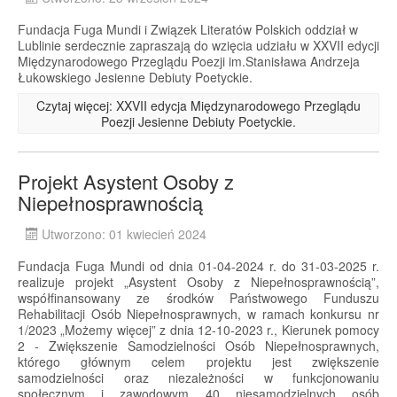
Fundacja Fuga Mundi i Związek Literatów Polskich oddział w
Lublinie serdecznie zapraszają do wzięcia udziału w XXVII edycji
Międzynarodowego Przeglądu Poezji im.Stanisława Andrzeja
Łukowskiego Jesienne Debiuty Poetyckie.
Czytaj więcej: XXVII edycja Międzynarodowego Przeglądu
Poezji Jesienne Debiuty Poetyckie.
Projekt Asystent Osoby z
Niepełnosprawnością
Utworzono: 01 kwiecień 2024
Fundacja Fuga Mundi od dnia 01-04-2024 r. do 31-03-2025 r.
realizuje projekt „Asystent Osoby z Niepełnosprawnością”,
współfinansowany ze środków Państwowego Funduszu
Rehabilitacji Osób Niepełnosprawnych, w ramach konkursu nr
1/2023 „Możemy więcej” z dnia 12-10-2023 r., Kierunek pomocy
2 - Zwiększenie Samodzielności Osób Niepełnosprawnych,
którego głównym celem projektu jest zwiększenie
samodzielności oraz niezależności w funkcjonowaniu
społecznym i zawodowym 40 niesamodzielnych osób