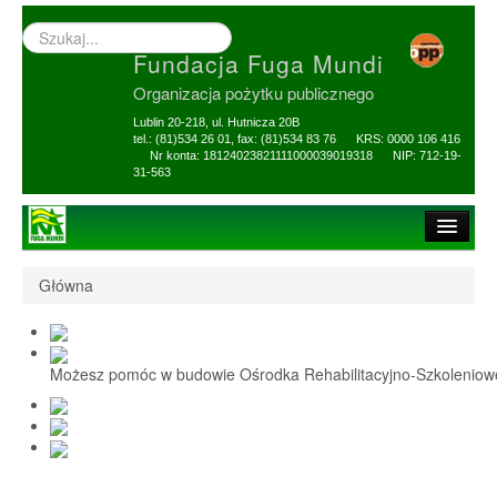
Wyszukiwarka
–
Fundacja Fuga Mundi
wprowadź
poszukiwany
Organizacja pożytku publicznego
zwrot
Lublin 20-218, ul. Hutnicza 20B
tel.: (81)534 26 01, fax: (81)534 83 76 KRS: 0000 106 416
Nr konta: 18124023821111000039019318 NIP: 712-19-
31-563
Strona główna
Główna
O Fundacji
1,5% i darowizny
Możesz pomóc w budowie Ośrodka Rehabilitacyjno-Szkolenio
Nasi Beneficjenci
Ośrodek Reh-Szkol
Sprawozdania