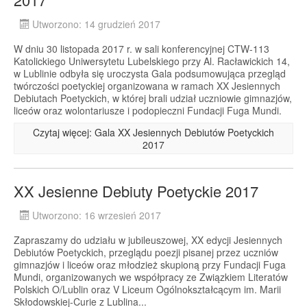
Utworzono: 14 grudzień 2017
W dniu 30 listopada 2017 r. w sali konferencyjnej CTW-113
Katolickiego Uniwersytetu Lubelskiego przy Al. Racławickich 14,
w Lublinie odbyła się uroczysta Gala podsumowująca przegląd
twórczości poetyckiej organizowana w ramach XX Jesiennych
Debiutach Poetyckich, w której brali udział uczniowie gimnazjów,
liceów oraz wolontariusze i podopieczni Fundacji Fuga Mundi.
Czytaj więcej: Gala XX Jesiennych Debiutów Poetyckich
2017
XX Jesienne Debiuty Poetyckie 2017
Utworzono: 16 wrzesień 2017
Zapraszamy do udziału w jubileuszowej, XX edycji Jesiennych
Debiutów Poetyckich, przeglądu poezji pisanej przez uczniów
gimnazjów i liceów oraz młodzież skupioną przy Fundacji Fuga
Mundi, organizowanych we współpracy ze Związkiem Literatów
Polskich O/Lublin oraz V Liceum Ogólnokształcącym im. Marii
Skłodowskiej-Curie z Lublina...