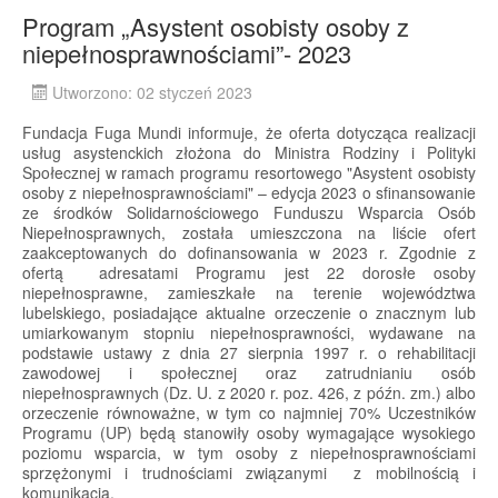
Program „Asystent osobisty osoby z
niepełnosprawnościami”- 2023
Utworzono: 02 styczeń 2023
Fundacja Fuga Mundi informuje, że oferta dotycząca realizacji
usług asystenckich złożona do Ministra Rodziny i Polityki
Społecznej w ramach programu resortowego "Asystent osobisty
osoby z niepełnosprawnościami" – edycja 2023 o sfinansowanie
ze środków Solidarnościowego Funduszu Wsparcia Osób
Niepełnosprawnych, została umieszczona na liście ofert
zaakceptowanych do dofinansowania w 2023 r. Zgodnie z
ofertą adresatami Programu jest 22 dorosłe osoby
niepełnosprawne, zamieszkałe na terenie województwa
lubelskiego, posiadające aktualne orzeczenie o znacznym lub
umiarkowanym stopniu niepełnosprawności, wydawane na
podstawie ustawy z dnia 27 sierpnia 1997 r. o rehabilitacji
zawodowej i społecznej oraz zatrudnianiu osób
niepełnosprawnych (Dz. U. z 2020 r. poz. 426, z późn. zm.) albo
orzeczenie równoważne, w tym co najmniej 70% Uczestników
Programu (UP) będą stanowiły osoby wymagające wysokiego
poziomu wsparcia, w tym osoby z niepełnosprawnościami
sprzężonymi i trudnościami związanymi z mobilnością i
komunikacją.