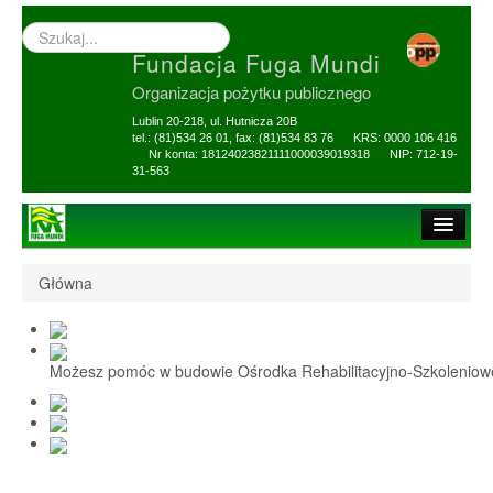
Wyszukiwarka
–
Fundacja Fuga Mundi
wprowadź
poszukiwany
Organizacja pożytku publicznego
zwrot
Lublin 20-218, ul. Hutnicza 20B
tel.: (81)534 26 01, fax: (81)534 83 76 KRS: 0000 106 416
Nr konta: 18124023821111000039019318 NIP: 712-19-
31-563
Strona główna
Główna
O Fundacji
1,5% i darowizny
Możesz pomóc w budowie Ośrodka Rehabilitacyjno-Szkolenio
Nasi Beneficjenci
Ośrodek Reh-Szkol
Sprawozdania