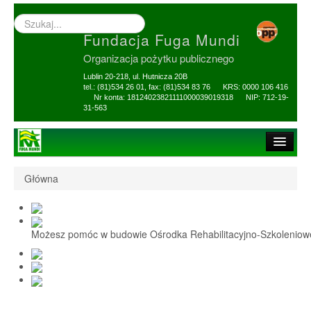
Wyszukiwarka
–
Fundacja Fuga Mundi
wprowadź
poszukiwany
Organizacja pożytku publicznego
zwrot
Lublin 20-218, ul. Hutnicza 20B
tel.: (81)534 26 01, fax: (81)534 83 76 KRS: 0000 106 416
Nr konta: 18124023821111000039019318 NIP: 712-19-
31-563
Strona główna
Główna
O Fundacji
1,5% i darowizny
Możesz pomóc w budowie Ośrodka Rehabilitacyjno-Szkolenio
Nasi Beneficjenci
Ośrodek Reh-Szkol
Sprawozdania