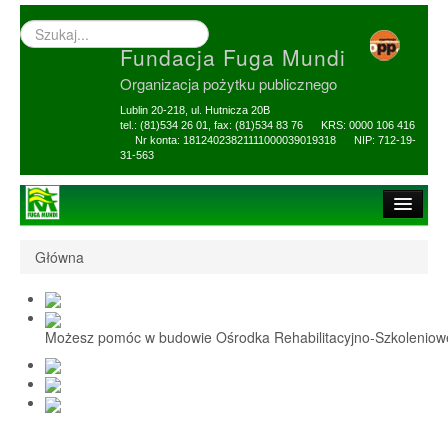
Wyszukiwarka
–
Fundacja Fuga Mundi
wprowadź
poszukiwany
Organizacja pożytku publicznego
zwrot
Lublin 20-218, ul. Hutnicza 20B
tel.: (81)534 26 01, fax: (81)534 83 76 KRS: 0000 106 416
Nr konta: 18124023821111000039019318 NIP: 712-19-
31-563
Strona główna
Główna
O Fundacji
1,5% i darowizny
Możesz pomóc w budowie Ośrodka Rehabilitacyjno-Szkolenio
Nasi Beneficjenci
Ośrodek Reh-Szkol
Sprawozdania