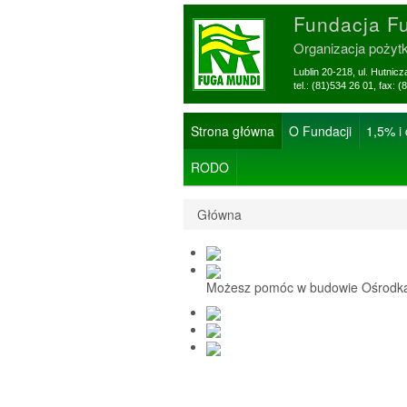
Fundacja F
Organizacja pożyt
Lublin 20-218, ul. Hutnic
tel.: (81)534 26 01, f
Strona główna
O Fundacji
1,5% i
RODO
Główna
Możesz pomóc w budowie Ośrodka 