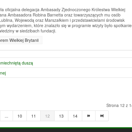
iła oficjalna delegacja Ambasady Zjednoczonego Królestwa Wielkiej
 Pana Ambasadora Robina Barnetta oraz towarzyszących mu osób
Lublina, Wojewodą oraz Marszałkiem i przedstawicielami środowisk
ym wydarzeniem, które znalazło się w programie wizyty było spotkanie
edziny w siedzibach fundacji.
rem Wielkiej Brytanii
śmiechniętą duszą
nej
Strona 12 z 1
...
10
11
12
13
14