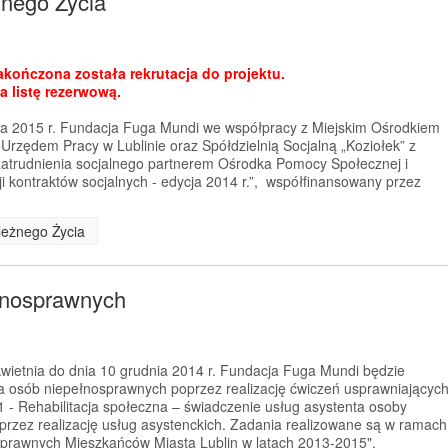
nego Życia
zakończona została rekrutacja do projektu.
a listę rezerwową.
ia 2015 r. Fundacja Fuga Mundi we współpracy z Miejskim Ośrodkiem
 Urzędem Pracy w Lublinie oraz Spółdzielnią Socjalną „Koziołek” z
t zatrudnienia socjalnego partnerem Ośrodka Pomocy Społecznej i
 kontraktów socjalnych - edycja 2014 r.”, współfinansowany przez
leżnego Życia
ełnosprawnych
kwietnia do dnia 10 grudnia 2014 r. Fundacja Fuga Mundi będzie
cja osób niepełnosprawnych poprzez realizację ćwiczeń usprawniającyc
 - Rehabilitacja społeczna – świadczenie usług asystenta osoby
poprzez realizację usług asystenckich. Zadania realizowane są w ramach
sprawnych Mieszkańców Miasta Lublin w latach 2013-2015",