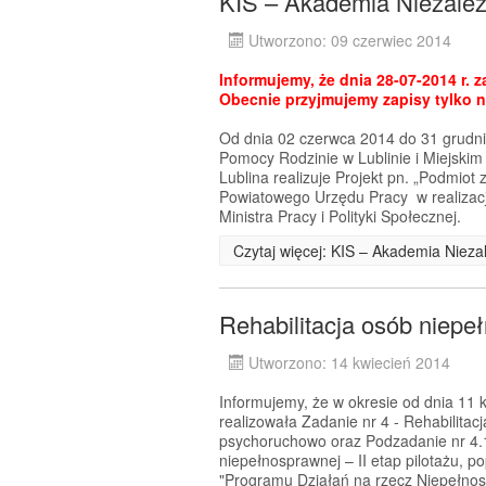
KIS – Akademia Niezależ
Utworzono: 09 czerwiec 2014
Informujemy, że dnia 28-07-2014 r. 
Obecnie przyjmujemy zapisy tylko n
Od dnia 02 czerwca 2014 do 31 grudn
Pomocy Rodzinie w Lublinie i Miejskim
Lublina realizuje Projekt pn. „Podmio
Powiatowego Urzędu Pracy w realizacji
Ministra Pracy i Polityki Społecznej.
Czytaj więcej: KIS – Akademia Nieza
Rehabilitacja osób niep
Utworzono: 14 kwiecień 2014
Informujemy, że w okresie od dnia 11 
realizowała Zadanie nr 4 - Rehabilita
psychoruchowo oraz Podzadanie nr 4.1
niepełnosprawnej – II etap pilotażu, 
"Programu Działań na rzecz Niepełno