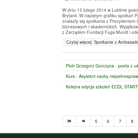
W dniu 13 lutego 2014 w Lublinie gośc
Brytanii. W napiętym grafiku spotkań
znalazły się spotkania z Prezydentem 
biznesowych i akademickich. Wyjątkow
z Zarządem Fundacji Fuga Mundi i odwi
Czytaj więcej: Spotkanie z Ambasado
Piotr Grzegorz Gorczyca - poeta z u
Kurs - Asystent osoby niepełnospraw
Kolejna edycja szkoleń ECDL START
5
6
7
8