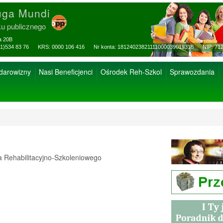
uga Mundi
ku publicznego
za 20B
ax: (81)534 83 76 KRS: 0000 106 416 Nr konta: 18124023821111000039019318 NIP: 712
 darowizny
Nasi Beneficjenci
Ośrodek Reh-Szkol
Sprawozdania
Rehabilitacyjno-Szkoleniowego