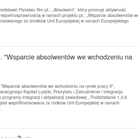
dstawić Państwu film pt.: „Absolwent”, który promuje aktywność
niepełnosprawnością w ramach projektu pt.: „Wsparcie absolwentów w
ansowanego ze środków Unii Europejskiej w ramach Europejskiego
pn. "Wsparcie absolwentów we wchodzeniu na
."Wsparcie absolwentów we wchodzeniu na rynek pracy II",
cyjnego Kapitał Ludzki, Priorytetu i Zatrudnienie i integracja
 programy integracji i aktywizacji zawodowej , Poddziałanie 1.3.6
st współfinansowana ze rodków Unii Europejskiej w ramach
.