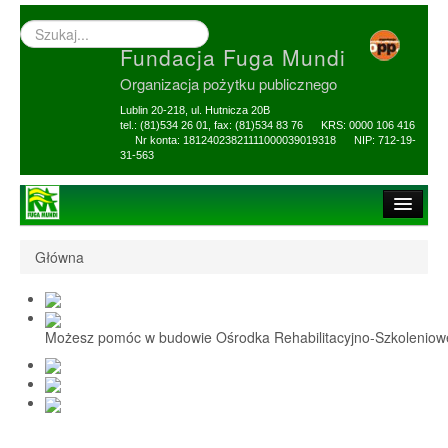
Wyszukiwarka
–
Fundacja Fuga Mundi
wprowadź
poszukiwany
Organizacja pożytku publicznego
zwrot
Lublin 20-218, ul. Hutnicza 20B
tel.: (81)534 26 01, fax: (81)534 83 76 KRS: 0000 106 416
Nr konta: 18124023821111000039019318 NIP: 712-19-
31-563
Strona główna
Główna
O Fundacji
1,5% i darowizny
Możesz pomóc w budowie Ośrodka Rehabilitacyjno-Szkolenio
Nasi Beneficjenci
Ośrodek Reh-Szkol
Sprawozdania