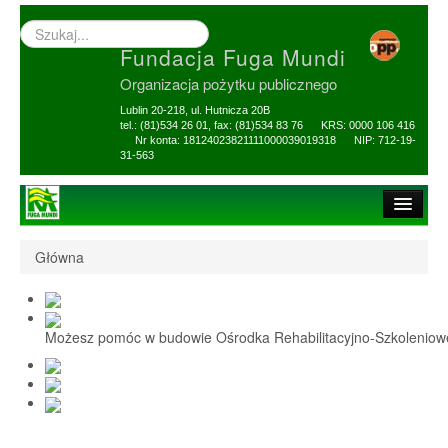
Wyszukiwarka
–
Fundacja Fuga Mundi
wprowadź
poszukiwany
Organizacja pożytku publicznego
zwrot
Lublin 20-218, ul. Hutnicza 20B
tel.: (81)534 26 01, fax: (81)534 83 76 KRS: 0000 106 416
Nr konta: 18124023821111000039019318 NIP: 712-19-
31-563
Strona główna
Główna
O Fundacji
1,5% i darowizny
Możesz pomóc w budowie Ośrodka Rehabilitacyjno-Szkolenio
Nasi Beneficjenci
Ośrodek Reh-Szkol
Sprawozdania