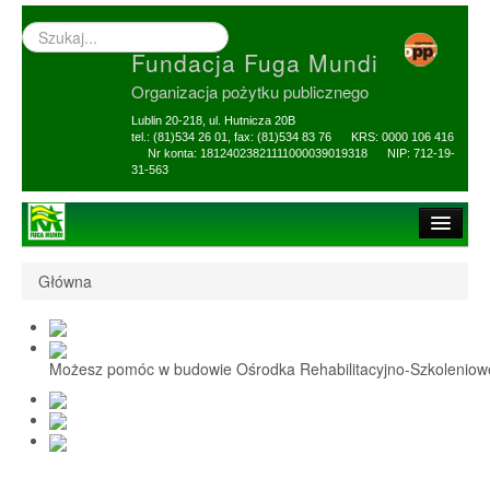
Wyszukiwarka
–
Fundacja Fuga Mundi
wprowadź
poszukiwany
Organizacja pożytku publicznego
zwrot
Lublin 20-218, ul. Hutnicza 20B
tel.: (81)534 26 01, fax: (81)534 83 76 KRS: 0000 106 416
Nr konta: 18124023821111000039019318 NIP: 712-19-
31-563
Strona główna
Główna
O Fundacji
1,5% i darowizny
Możesz pomóc w budowie Ośrodka Rehabilitacyjno-Szkolenio
Nasi Beneficjenci
Ośrodek Reh-Szkol
Sprawozdania