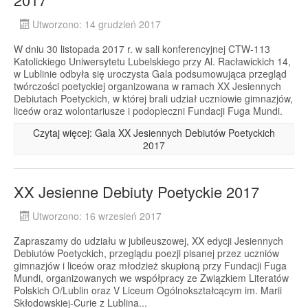
Utworzono: 14 grudzień 2017
W dniu 30 listopada 2017 r. w sali konferencyjnej CTW-113
Katolickiego Uniwersytetu Lubelskiego przy Al. Racławickich 14,
w Lublinie odbyła się uroczysta Gala podsumowująca przegląd
twórczości poetyckiej organizowana w ramach XX Jesiennych
Debiutach Poetyckich, w której brali udział uczniowie gimnazjów,
liceów oraz wolontariusze i podopieczni Fundacji Fuga Mundi.
Czytaj więcej: Gala XX Jesiennych Debiutów Poetyckich
2017
XX Jesienne Debiuty Poetyckie 2017
Utworzono: 16 wrzesień 2017
Zapraszamy do udziału w jubileuszowej, XX edycji Jesiennych
Debiutów Poetyckich, przeglądu poezji pisanej przez uczniów
gimnazjów i liceów oraz młodzież skupioną przy Fundacji Fuga
Mundi, organizowanych we współpracy ze Związkiem Literatów
Polskich O/Lublin oraz V Liceum Ogólnokształcącym im. Marii
Skłodowskiej-Curie z Lublina...