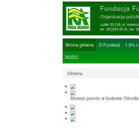
Fundacja F
Organizacja pożyt
Lublin 20-218, ul. Hutnic
tel.: (81)534 26 01, f
Strona główna
O Fundacji
1,5% i
RODO
Główna
Możesz pomóc w budowie Ośrodka 