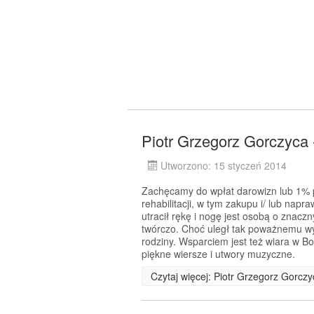
Piotr Grzegorz Gorczyca 
Utworzono: 15 styczeń 2014
Zachęcamy do wpłat darowizn lub 1% p
rehabilitacji, w tym zakupu i/ lub napr
utracił rękę i nogę jest osobą o znacz
twórczo. Choć uległ tak poważnemu wy
rodziny. Wsparciem jest też wiara w Bo
piękne wiersze i utwory muzyczne.
Czytaj więcej: Piotr Grzegorz Gorcz