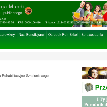
uga Mundi
ku publicznego
za 20B
ax: (81)534 83 76 KRS: 0000 106 416 Nr konta: 18124023821111000039019318 NIP: 712
 darowizny
Nasi Beneficjenci
Ośrodek Reh-Szkol
Sprawozdania
Rehabilitacyjno-Szkoleniowego