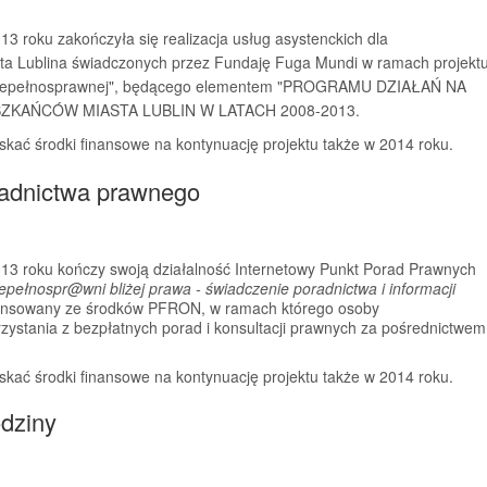
13 roku zakończyła się realizacja usług asystenckich dla
a Lublina świadczonych przez Fundaję Fuga Mundi w ramach projekt
y niepełnosprawnej", będącego elementem "PROGRAMU DZIAŁAŃ NA
KAŃCÓW MIASTA LUBLIN W LATACH 2008-2013.
kać środki finansowe na kontynuację projektu także w 2014 roku.
radnictwa prawnego
013 roku kończy swoją działalność Internetowy Punkt Porad Prawnych
epełnospr@wni bliżej prawa - świadczenie poradnictwa i informacji
inansowany ze środków PFRON, w ramach którego osoby
zystania z bezpłatnych porad i konsultacji prawnych za pośrednictwem
kać środki finansowe na kontynuację projektu także w 2014 roku.
dziny