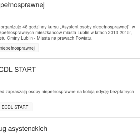
epełnosprawnej
organizuje 48 godzinny kursu „Asystent osoby niepełnosprawnej”, w
iepełnosprawnych mieszkańców miasta Lublin w latach 2013-2015",
tu Gminy Lublin - Miasta na prawach Powiatu.
y niepełnosprawnej
 ECDL START
d zapraszają osoby niepełnosprawne na koleją edycję bezpłatnych
leń ECDL START
ug asystenckich