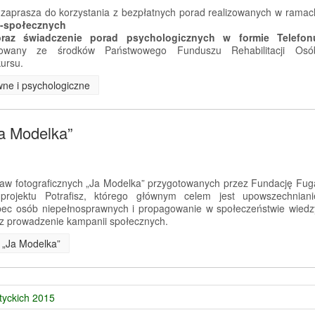
zaprasza do korzystania z bezpłatnych porad realizowanych w ramac
o-społecznych
 oraz świadczenie porad psychologicznych w formie Telefon
nsowany ze środków Państwowego Funduszu Rehabilitacji Osó
ursu.
wne i psychologiczne
Ja Modelka”
aw fotograficznych „Ja Modelka” przygotowanych przez Fundację Fug
rojektu Potrafisz, którego głównym celem jest upowszechniani
ec osób niepełnosprawnych i propagowanie w społeczeństwie wiedz
z prowadzenie kampanii społecznych.
e „Ja Modelka”
tyckich 2015