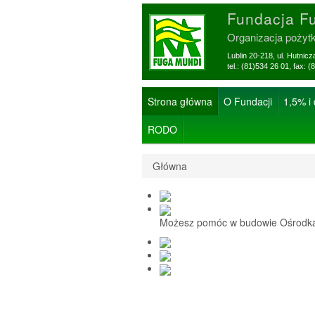
Fundacja F
Organizacja pożyt
Lublin 20-218, ul. Hutnic
tel.: (81)534 26 01, f
Strona główna
O Fundacji
1,5% i
RODO
Główna
Możesz pomóc w budowie Ośrodka 