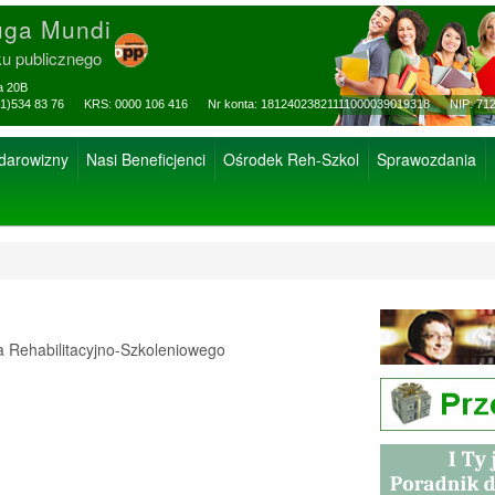
uga Mundi
ku publicznego
za 20B
ax: (81)534 83 76 KRS: 0000 106 416 Nr konta: 18124023821111000039019318 NIP: 712
 darowizny
Nasi Beneficjenci
Ośrodek Reh-Szkol
Sprawozdania
Rehabilitacyjno-Szkoleniowego