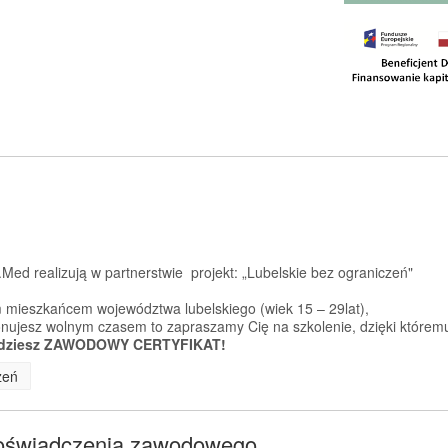
Med realizują w partnerstwie projekt: „Lubelskie bez ograniczeń"
 mieszkańcem województwa lubelskiego (wiek 15 – 29lat),
sponujesz wolnym czasem to zapraszamy Cię na szkolenie, dzięki którem
dziesz ZAWODOWY CERTYFIKAT!
zeń
doświadczenia zawodowego