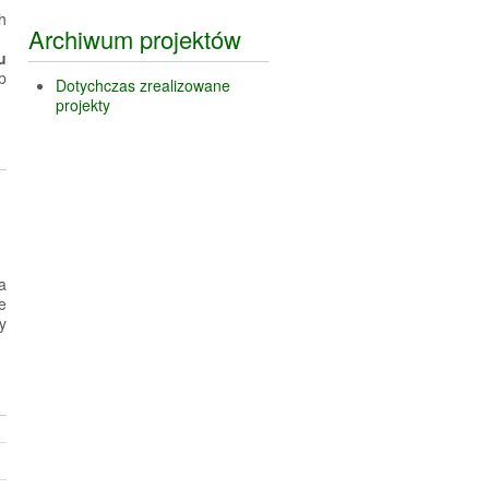
h
Archiwum projektów
u
b
Dotychczas zrealizowane
projekty
a
e
y