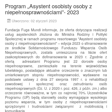
Program „Asystent osobisty osoby z
niepełnosprawnościami”- 2023
Utworzono: 02 styczeń 2023
Fundacja Fuga Mundi informuje, że oferta dotycząca realizacji
usług asystenckich złożona do Ministra Rodziny i Polityki
Społecznej w ramach programu resortowego "Asystent osobisty
osoby z niepełnosprawnościami" – edycja 2023 o sfinansowanie
ze środków Solidarnościowego Funduszu Wsparcia Osób
Niepełnosprawnych, została umieszczona na liście ofert
zaakceptowanych do dofinansowania w 2023 r. Zgodnie z
ofertą adresatami Programu jest 22 dorosłe osoby
niepełnosprawne, zamieszkałe na terenie województwa
lubelskiego, posiadające aktualne orzeczenie o znacznym lub
umiarkowanym stopniu niepełnosprawności, wydawane na
podstawie ustawy z dnia 27 sierpnia 1997 r. o rehabilitacji
zawodowej i społecznej oraz zatrudnianiu osób
niepełnosprawnych (Dz. U. z 2020 r. poz. 426, z późn. zm.) albo
orzeczenie równoważne, w tym co najmniej 70% Uczestników
Programu (UP) będą stanowiły osoby wymagające wysokiego
poziomu wsparcia, w tym osoby z niepełnosprawnościami
sprzężonymi i trudnościami związanymi z mobilnością i
komunikacją.