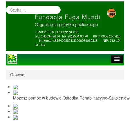
Wyszukiwarka
–
Fundacja Fuga Mundi
wprowadź
poszukiwany
Organizacja pożytku publicznego
zwrot
Lublin 20-218, ul. Hutnicza 20B
tel.: (81)534 26 01, fax: (81)534 83 76 KRS: 0000 106 416
Nr konta: 18124023821111000039019318 NIP: 712-19-
31-563
Strona główna
Główna
O Fundacji
1,5% i darowizny
Możesz pomóc w budowie Ośrodka Rehabilitacyjno-Szkolenio
Nasi Beneficjenci
Ośrodek Reh-Szkol
Sprawozdania