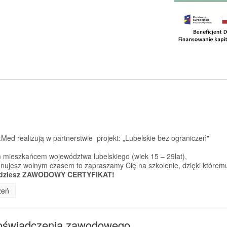
Med realizują w partnerstwie projekt: „Lubelskie bez ograniczeń"
 mieszkańcem województwa lubelskiego (wiek 15 – 29lat),
sponujesz wolnym czasem to zapraszamy Cię na szkolenie, dzięki którem
dziesz ZAWODOWY CERTYFIKAT!
zeń
doświadczenia zawodowego