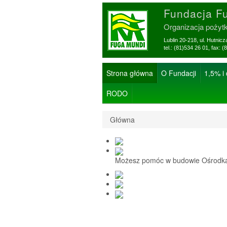
Fundacja F
Organizacja pożyt
Lublin 20-218, ul. Hutnic
tel.: (81)534 26 01, f
Strona główna
O Fundacji
1,5% i
RODO
Główna
Możesz pomóc w budowie Ośrodka 