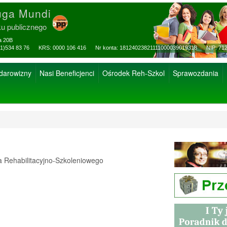
uga Mundi
ku publicznego
za 20B
ax: (81)534 83 76 KRS: 0000 106 416 Nr konta: 18124023821111000039019318 NIP: 712
 darowizny
Nasi Beneficjenci
Ośrodek Reh-Szkol
Sprawozdania
Rehabilitacyjno-Szkoleniowego