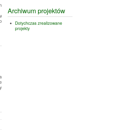
h
Archiwum projektów
u
b
Dotychczas zrealizowane
projekty
a
e
y