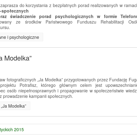
zaprasza do korzystania z bezpłatnych porad realizowanych w ramac
o-społecznych
 oraz świadczenie porad psychologicznych w formie Telefon
nsowany ze środków Państwowego Funduszu Rehabilitacji Osó
ursu.
wne i psychologiczne
Ja Modelka”
aw fotograficznych „Ja Modelka” przygotowanych przez Fundację Fug
rojektu Potrafisz, którego głównym celem jest upowszechniani
ec osób niepełnosprawnych i propagowanie w społeczeństwie wiedz
z prowadzenie kampanii społecznych.
e „Ja Modelka”
tyckich 2015