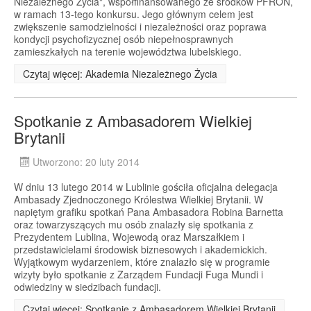
Niezależnego Życia", współfinansowanego ze środków PFRON,
w ramach 13-tego konkursu. Jego głównym celem jest
zwiększenie samodzielności i niezależności oraz poprawa
kondycji psychofizycznej osób niepełnosprawnych
zamieszkałych na terenie województwa lubelskiego.
Czytaj więcej: Akademia Niezależnego Życia
Spotkanie z Ambasadorem Wielkiej
Brytanii
Utworzono: 20 luty 2014
W dniu 13 lutego 2014 w Lublinie gościła oficjalna delegacja
Ambasady Zjednoczonego Królestwa Wielkiej Brytanii. W
napiętym grafiku spotkań Pana Ambasadora Robina Barnetta
oraz towarzyszących mu osób znalazły się spotkania z
Prezydentem Lublina, Wojewodą oraz Marszałkiem i
przedstawicielami środowisk biznesowych i akademickich.
Wyjątkowym wydarzeniem, które znalazło się w programie
wizyty było spotkanie z Zarządem Fundacji Fuga Mundi i
odwiedziny w siedzibach fundacji.
Czytaj więcej: Spotkanie z Ambasadorem Wielkiej Brytanii