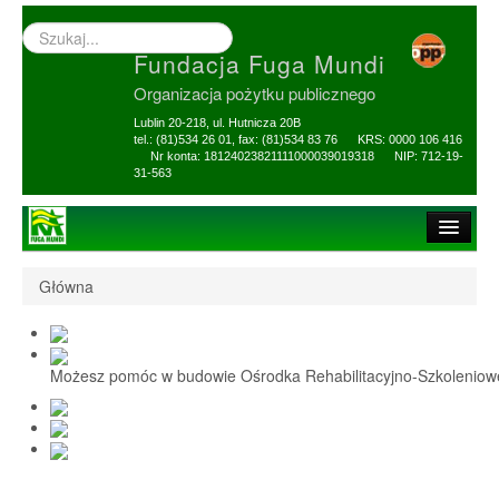
Wyszukiwarka
–
Fundacja Fuga Mundi
wprowadź
poszukiwany
Organizacja pożytku publicznego
zwrot
Lublin 20-218, ul. Hutnicza 20B
tel.: (81)534 26 01, fax: (81)534 83 76 KRS: 0000 106 416
Nr konta: 18124023821111000039019318 NIP: 712-19-
31-563
Strona główna
Główna
O Fundacji
1,5% i darowizny
Możesz pomóc w budowie Ośrodka Rehabilitacyjno-Szkolenio
Nasi Beneficjenci
Ośrodek Reh-Szkol
Sprawozdania