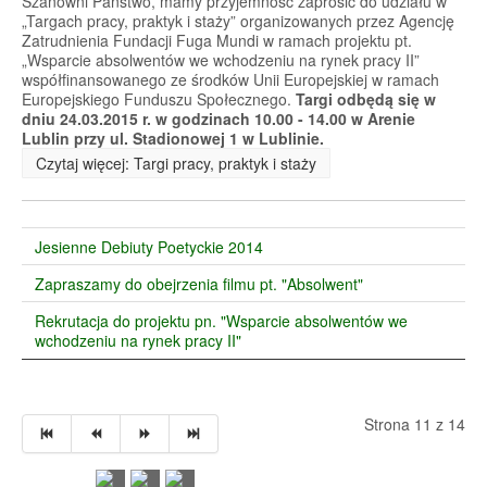
Szanowni Państwo, mamy przyjemność zaprosić do udziału w
„Targach pracy, praktyk i staży” organizowanych przez Agencję
Zatrudnienia Fundacji Fuga Mundi w ramach projektu pt.
„Wsparcie absolwentów we wchodzeniu na rynek pracy II”
współfinansowanego ze środków Unii Europejskiej w ramach
Europejskiego Funduszu Społecznego.
Targi odbędą się w
dniu 24.03.2015 r. w godzinach 10.00 - 14.00 w Arenie
Lublin przy ul. Stadionowej 1 w Lublinie.
Czytaj więcej: Targi pracy, praktyk i staży
Jesienne Debiuty Poetyckie 2014
Zapraszamy do obejrzenia filmu pt. "Absolwent"
Rekrutacja do projektu pn. "Wsparcie absolwentów we
wchodzeniu na rynek pracy II"
Strona 11 z 14