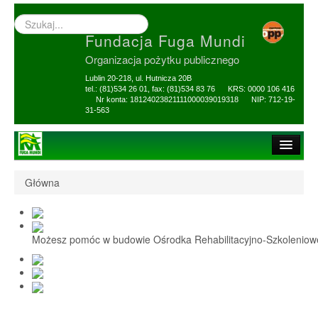
Wyszukiwarka
–
Fundacja Fuga Mundi
wprowadź
poszukiwany
Organizacja pożytku publicznego
zwrot
Lublin 20-218, ul. Hutnicza 20B
tel.: (81)534 26 01, fax: (81)534 83 76 KRS: 0000 106 416
Nr konta: 18124023821111000039019318 NIP: 712-19-
31-563
Strona główna
Główna
O Fundacji
1,5% i darowizny
Możesz pomóc w budowie Ośrodka Rehabilitacyjno-Szkolenio
Nasi Beneficjenci
Ośrodek Reh-Szkol
Sprawozdania