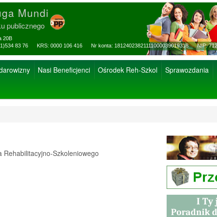
uga Mundi
ku publicznego
za 20B
ax: (81)534 83 76 KRS: 0000 106 416 Nr konta: 18124023821111000039019318 NIP: 712
 darowizny
Nasi Beneficjenci
Ośrodek Reh-Szkol
Sprawozdania
Rehabilitacyjno-Szkoleniowego