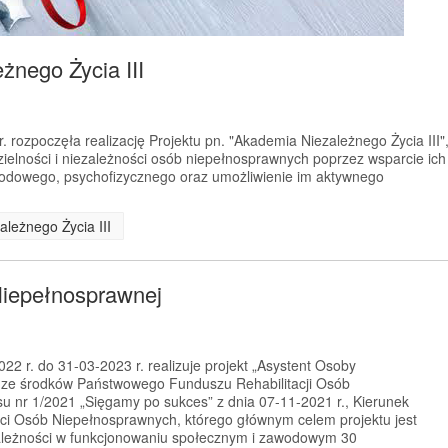
żnego Życia III
 rozpoczęła realizację Projektu pn. "Akademia Niezależnego Życia III"
ielności i niezależności osób niepełnosprawnych poprzez wsparcie ich
wodowego, psychofizycznego oraz umożliwienie im aktywnego
ależnego Życia III
Niepełnosprawnej
2 r. do 31-03-2023 r. realizuje projekt „Asystent Osoby
 ze środków Państwowego Funduszu Rehabilitacji Osób
 nr 1/2021 „Sięgamy po sukces” z dnia 07-11-2021 r., Kierunek
ci Osób Niepełnosprawnych, którego głównym celem projektu jest
zależności w funkcjonowaniu społecznym i zawodowym 30