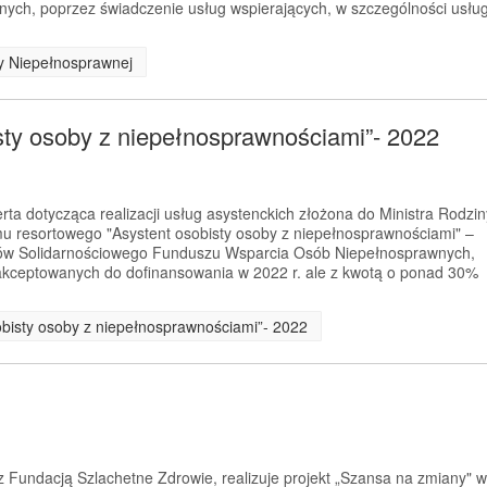
ych, poprzez świadczenie usług wspierających, w szczególności usłu
by Niepełnosprawnej
sty osoby z niepełnosprawnościami”- 2022
rta dotycząca realizacji usług asystenckich złożona do Ministra Rodzin
mu resortowego "Asystent osobisty osoby z niepełnosprawnościami" –
ków Solidarnościowego Funduszu Wsparcia Osób Niepełnosprawnych,
zaakceptowanych do dofinansowania w 2022 r. ale z kwotą o ponad 30%
obisty osoby z niepełnosprawnościami”- 2022
 Fundacją Szlachetne Zdrowie, realizuje projekt „Szansa na zmiany" w