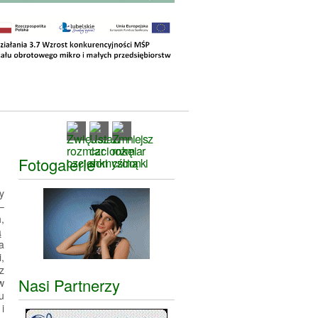
Fotogalerie
y
–
,
ą
a
,
z
Nasi Partnerzy
w
u
i