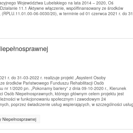
cyjnego Województwa Lubelskiego na lata 2014 – 2020, Oś
 Działanie 11.1 Aktywne włączenie, współfinansowany ze środków
(RPLU.11.01.00-06-0030/20), w terminie od 01 czerwca 2021 r. do 31
Niepełnosprawnej
1 r. do 31-03-2022 r. realizuje projekt „Asystent Osoby
 ze środków Państwowego Funduszu Rehabilitacji Osób
 nr 1/2020 pn. „Pokonamy bariery” z dnia 09-10-2020 r., Kierunek
ci Osób Niepełnosprawnych, którego głównym celem projektu jest
zależności w funkcjonowaniu społecznym i zawodowym 24
ych, poprzez świadczenie usług wspierających, w szczególności usłu
by Niepełnosprawnej