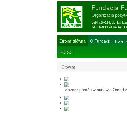
Fundacja F
Organizacja pożyt
Lublin 20-218, ul. Hutnic
tel.: (81)534 26 01, f
Strona główna
O Fundacji
1,5% i
RODO
Główna
Możesz pomóc w budowie Ośrodka 