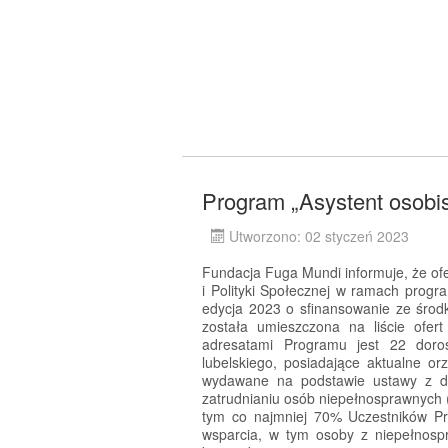
Program „Asystent osobi
Utworzono: 02 styczeń 2023
Fundacja Fuga Mundi informuje, że ofe
i Polityki Społecznej w ramach progr
edycja 2023 o sfinansowanie ze śro
została umieszczona na liście ofe
adresatami Programu jest 22 doro
lubelskiego, posiadające aktualne o
wydawane na podstawie ustawy z dni
zatrudnianiu osób niepełnosprawnych (
tym co najmniej 70% Uczestników P
wsparcia, w tym osoby z niepełnosp