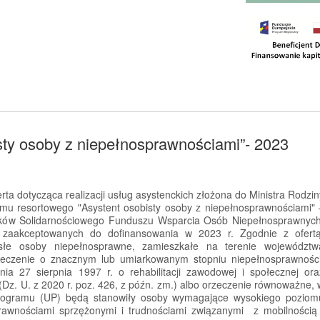
sty osoby z niepełnosprawnościami”- 2023
rta dotycząca realizacji usług asystenckich złożona do Ministra Rodzin
amu resortowego "Asystent osobisty osoby z niepełnosprawnościami" 
dków Solidarnościowego Funduszu Wsparcia Osób Niepełnosprawnych
rt zaakceptowanych do dofinansowania w 2023 r. Zgodnie z ofert
słe osoby niepełnosprawne, zamieszkałe na terenie województw
rzeczenie o znacznym lub umiarkowanym stopniu niepełnosprawności
a 27 sierpnia 1997 r. o rehabilitacji zawodowej i społecznej ora
Dz. U. z 2020 r. poz. 426, z późn. zm.) albo orzeczenie równoważne, 
rogramu (UP) będą stanowiły osoby wymagające wysokiego poziom
rawnościami sprzężonymi i trudnościami związanymi z mobilnością 