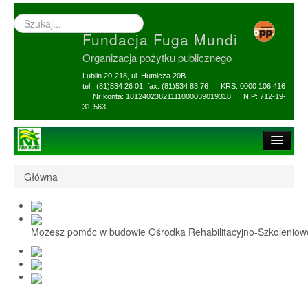
Wyszukiwarka
–
Fundacja Fuga Mundi
wprowadź
poszukiwany
Organizacja pożytku publicznego
zwrot
Lublin 20-218, ul. Hutnicza 20B
tel.: (81)534 26 01, fax: (81)534 83 76 KRS: 0000 106 416
Nr konta: 18124023821111000039019318 NIP: 712-19-
31-563
Strona główna
Główna
O Fundacji
1,5% i darowizny
Możesz pomóc w budowie Ośrodka Rehabilitacyjno-Szkolenio
Nasi Beneficjenci
Ośrodek Reh-Szkol
Sprawozdania