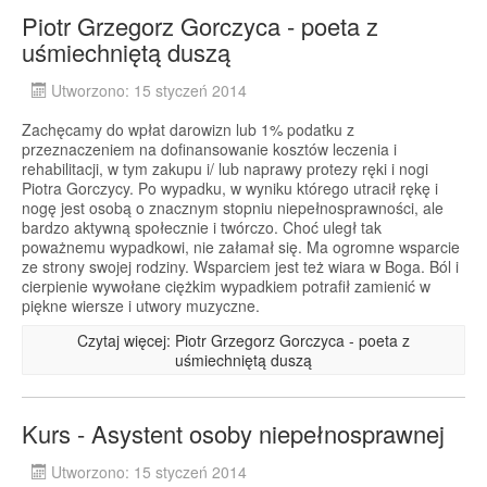
Piotr Grzegorz Gorczyca - poeta z
uśmiechniętą duszą
Utworzono: 15 styczeń 2014
Zachęcamy do wpłat darowizn lub 1% podatku z
przeznaczeniem na dofinansowanie kosztów leczenia i
rehabilitacji, w tym zakupu i/ lub naprawy protezy ręki i nogi
Piotra Gorczycy. Po wypadku, w wyniku którego utracił rękę i
nogę jest osobą o znacznym stopniu niepełnosprawności, ale
bardzo aktywną społecznie i twórczo. Choć uległ tak
poważnemu wypadkowi, nie załamał się. Ma ogromne wsparcie
ze strony swojej rodziny. Wsparciem jest też wiara w Boga. Ból i
cierpienie wywołane ciężkim wypadkiem potrafił zamienić w
piękne wiersze i utwory muzyczne.
Czytaj więcej: Piotr Grzegorz Gorczyca - poeta z
uśmiechniętą duszą
Kurs - Asystent osoby niepełnosprawnej
Utworzono: 15 styczeń 2014