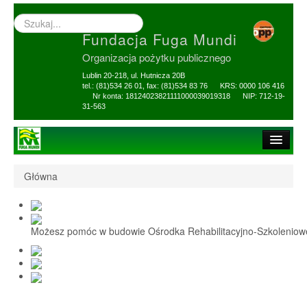
Wyszukiwarka
–
Fundacja Fuga Mundi
wprowadź
poszukiwany
Organizacja pożytku publicznego
zwrot
Lublin 20-218, ul. Hutnicza 20B
tel.: (81)534 26 01, fax: (81)534 83 76 KRS: 0000 106 416
Nr konta: 18124023821111000039019318 NIP: 712-19-
31-563
Strona główna
Główna
O Fundacji
1,5% i darowizny
Możesz pomóc w budowie Ośrodka Rehabilitacyjno-Szkolenio
Nasi Beneficjenci
Ośrodek Reh-Szkol
Sprawozdania