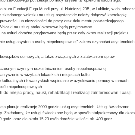
 lub zawodowego potrzebują pomocy asystenta/ opiekuna osobistego.
biura Fundacji Fuga Mundi przy ul. Hutniczej 20B, w Lublinie, w dni robocze
Do składanego wniosku na usługi asystenckie należy dołączyć kserokopię
sprawności lub niezdolności do pracy oraz dokumentu potwierdzającego
 Wnioski na usługi stałe/ okresowe będą przyjmowane
i na usługi doraźne przyjmowane będą przez cały okres realizacji projektu.
nie usług asystenta osoby niepełnosprawnej" zakres czynności asystenckich
bowiązków domowych, a także związanych z załatwianiem spraw
oczesnym czynnym uczestniczeniem osoby niepełnosprawnej.
arzyszenie w wizytach lekarskich i miejscach kultu.
b kulturalnych i towarzyskich.wspieranie w uzyskiwaniu pomocy w ramach
 osób niepełnosprawnych.
o miejsc pracy, nauki, rehabilitacji i realizacji zainteresowań i pasji.
ja planuje realizację 2000 godzin usług asystenckich. Usługi świadczone
y. Zakładamy, że usługi świadczone będą w sposób stały/okresowy dla około
0 godz. oraz dla około 15-20 osób doraźnie w ilości ok. 400 godz.