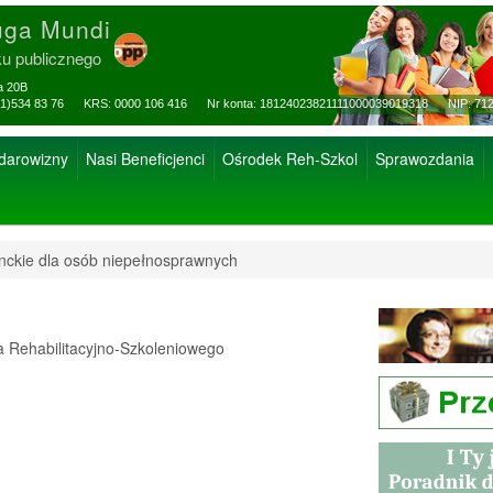
uga Mundi
ku publicznego
za 20B
ax: (81)534 83 76 KRS: 0000 106 416 Nr konta: 18124023821111000039019318 NIP: 712
 darowizny
Nasi Beneficjenci
Ośrodek Reh-Szkol
Sprawozdania
enckie dla osób niepełnosprawnych
Rehabilitacyjno-Szkoleniowego