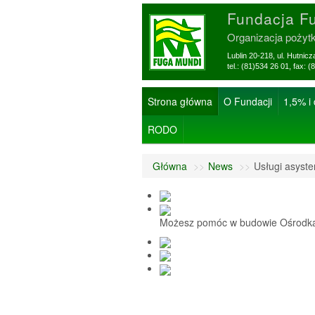
Fundacja F
Organizacja pożyt
Lublin 20-218, ul. Hutnic
tel.: (81)534 26 01, f
Strona główna
O Fundacji
1,5% i
RODO
Główna
>>
News
>>
Usługi asyst
Możesz pomóc w budowie Ośrodka 