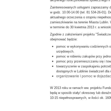
aktywnego funkcjonowania społecznego i/
Zainteresowanych usługami zapraszamy do 
w godz. 10.00-14.00 (tel. 81 534-26-01). 
aktualnego orzeczenia o stopniu niepełno
zamieszkiwanie na terenie Miasta Lublin.
w terminie do 30 kwietnia 2013 r. a wniosk
Zgodnie z założeniami projektu "Świadcze
obejmować będzie:
pomoc w wykonywaniu codziennych o
urzędowych.
pomoc w robieniu zakupów przy jedn
pomoc przy przemieszczaniu się i tow
towarzyszenie w zaspokajaniu potrze
dostępnych w Lublinie świadczeń dla
organizowanie i pomoc w dojazdach d
W 2013 roku w ramach ww. projektu Fundac
będą w sposób stały/ okresowy lub doraźn
10-15 niepełnosprawnych, w ilości ok. 160