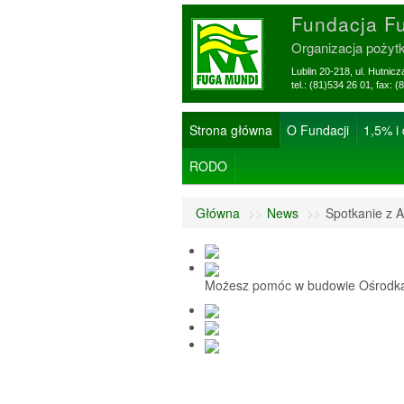
Fundacja F
Organizacja pożyt
Lublin 20-218, ul. Hutnic
tel.: (81)534 26 01, f
Strona główna
O Fundacji
1,5% i
RODO
Główna
>>
News
>>
Spotkanie z A
Możesz pomóc w budowie Ośrodka 