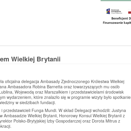
m Wielkiej Brytanii
iła oficjalna delegacja Ambasady Zjednoczonego Królestwa Wielkiej
 Pana Ambasadora Robina Barnetta oraz towarzyszących mu osób
Lublina, Wojewodą oraz Marszałkiem i przedstawicielami środowisk
ym wydarzeniem, które znalazło się w programie wizyty było spotkanie
edziny w siedzibach fundacji.
przedstawicieli Funga Mundi. W skład Delegacji wchodzili: Justyna
Ambasadzie Wielkiej Brytanii, Honorowy Konsul Wielkiej Brytanii z
yrektor Polsko-Brytyjskiej Izby Gospodarczej oraz Dorota Mitrus z
kracji.