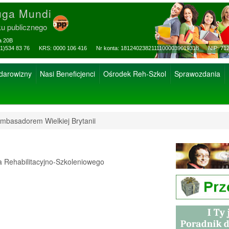
uga Mundi
ku publicznego
za 20B
ax: (81)534 83 76 KRS: 0000 106 416 Nr konta: 18124023821111000039019318 NIP: 712
 darowizny
Nasi Beneficjenci
Ośrodek Reh-Szkol
Sprawozdania
mbasadorem Wielkiej Brytanii
Rehabilitacyjno-Szkoleniowego