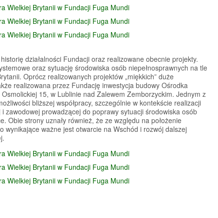
istorię działalności Fundacji oraz realizowane obecnie projekty.
ystemowe oraz sytuację środowiska osób niepełnosprawnych na tle
Brytanii. Oprócz realizowanych projektów „miękkich” duże
także realizowana przez Fundację inwestycja budowy Ośrodka
l. Osmolickiej 15, w Lublinie nad Zalewem Zemborzyckim. Jednym z
żliwości bliższej współpracy, szczególnie w kontekście realizacji
ej i zawodowej prowadzącej do poprawy sytuacji środowiska osób
ce. Obie strony uznały również, że ze względu na położenie
go wynikające ważne jest otwarcie na Wschód i rozwój dalszej
j.