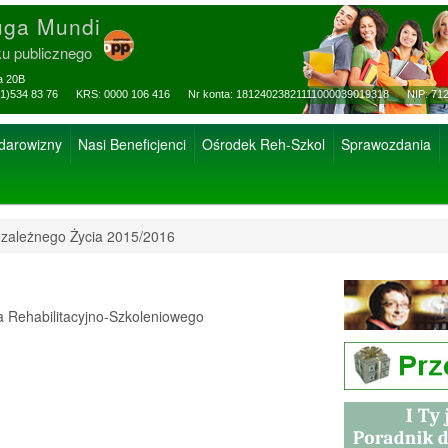
uga Mundi
ku publicznego
za 20B
ax: (81)534 83 76 KRS: 0000 106 416 Nr konta: 18124023821111000039019318 NIP: 712
 darowizny
Nasi Beneficjenci
Ośrodek Reh-Szkol
Sprawozdania
zależnego Życia 2015/2016
Rehabilitacyjno-Szkoleniowego