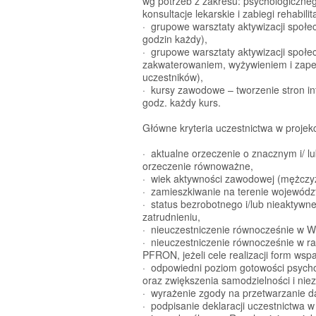
wg potrzeb z zakresu: psychologiczn
konsultacje lekarskie i zabiegi rehabilit
· grupowe warsztaty aktywizacji społe
godzin każdy),
· grupowe warsztaty aktywizacji społe
zakwaterowaniem, wyżywieniem i zape
uczestników),
· kursy zawodowe – tworzenie stron in
godz. każdy kurs.
Główne kryteria uczestnictwa w projekc
· aktualne orzeczenie o znacznym i/ l
orzeczenie równoważne,
· wiek aktywności zawodowej (mężczyźn
· zamieszkiwanie na terenie wojewódz
· status bezrobotnego i/lub nieaktyw
zatrudnieniu,
· nieuczestniczenie równocześnie w 
· nieuczestniczenie równocześnie w r
PFRON, jeżeli cele realizacji form wsp
· odpowiedni poziom gotowości psychof
oraz zwiększenia samodzielności i nie
· wyrażenie zgody na przetwarzanie da
· podpisanie deklaracji uczestnictwa w 