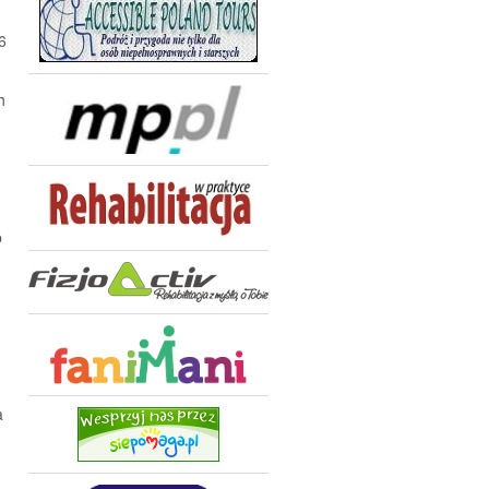
6
h
b
a