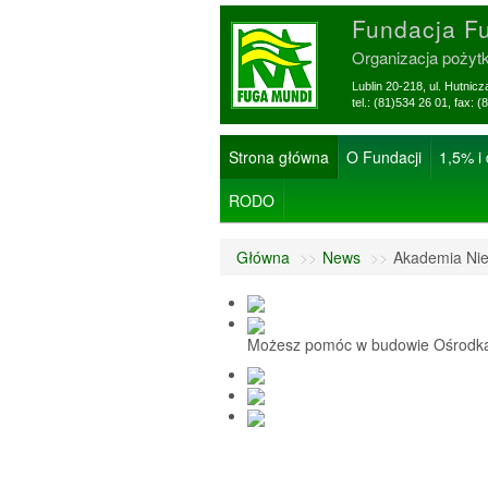
Fundacja F
Organizacja pożyt
Lublin 20-218, ul. Hutnic
tel.: (81)534 26 01, f
Strona główna
O Fundacji
1,5% i
RODO
Główna
>>
News
>>
Akademia Nie
Możesz pomóc w budowie Ośrodka 