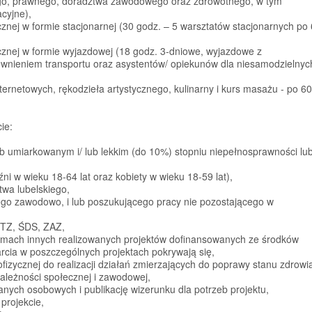
ego, prawnego, doradztwa zawodowego oraz zdrowotnego, w tym
acyjne),
cznej w formie stacjonarnej (30 godz. – 5 warsztatów stacjonarnych po 
cznej w formie wyjazdowej (18 godz. 3-dniowe, wyjazdowe z
wnieniem transportu oraz asystentów/ opiekunów dla niesamodzielnyc
ternetowych, rękodzieła artystycznego, kulinarny i kurs masażu - po 60
ie:
ub umiarkowanym i/ lub lekkim (do 10%) stopniu niepełnosprawności lu
i w wieku 18-64 lat oraz kobiety w wieku 18-59 lat),
twa lubelskiego,
nego zawodowo, i lub poszukującego pracy nie pozostającego w
WTZ, ŚDS, ZAZ,
amach innych realizowanych projektów dofinansowanych ze środków
arcia w poszczególnych projektach pokrywają się,
izycznej do realizacji działań zmierzających do poprawy stanu zdrowi
zależności społecznej i zawodowej,
nych osobowych i publikację wizerunku dla potrzeb projektu,
projekcie,