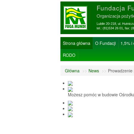
Fundacja F
Organizacja pożyt
Lublin 20-218, ul. Hutnic
tel.: (81)534 26 01, f
Strona główna
O Fundacji
1,5% i
RODO
Główna
>>
News
>>
Prowadzenie z
Możesz pomóc w budowie Ośrodka 