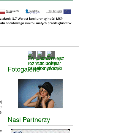
Fotogalerie
j
e
e
Nasi Partnerzy
w