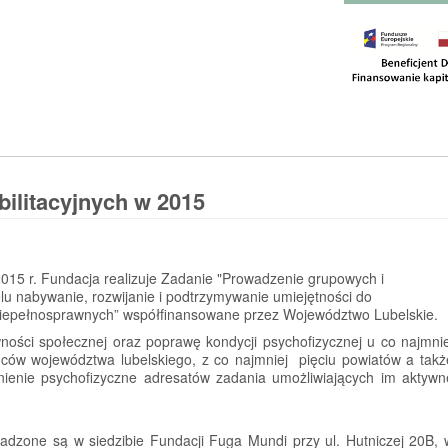
bilitacyjnych w 2015
015 r. Fundacja realizuje Zadanie "Prowadzenie grupowych i
elu nabywanie, rozwijanie i podtrzymywanie umiejętności do
iepełnosprawnych” współfinansowane przez Województwo Lubelskie.
ności społecznej oraz poprawę kondycji psychofizycznej u co najmnie
ów województwa lubelskiego, z co najmniej pięciu powiatów a takż
ienie psychofizyczne adresatów zadania umożliwiających im aktywn
owadzone są w siedzibie Fundacji Fuga Mundi przy ul. Hutniczej 20B, 