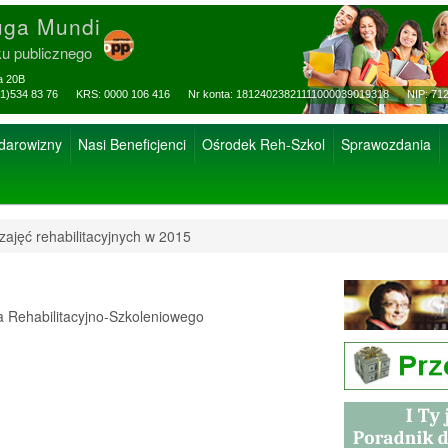
uga Mundi
ku publicznego
za 20B
ax: (81)534 83 76 KRS: 0000 106 416 Nr konta: 18124023821111000039019318 NIP: 712
 darowizny
Nasi Beneficjenci
Ośrodek Reh-Szkol
Sprawozdania
ajęć rehabilitacyjnych w 2015
Rehabilitacyjno-Szkoleniowego