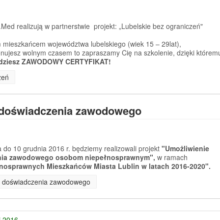
Med realizują w partnerstwie projekt: „Lubelskie bez ograniczeń"
 mieszkańcem województwa lubelskiego (wiek 15 – 29lat),
sponujesz wolnym czasem to zapraszamy Cię na szkolenie, dzięki którem
dziesz ZAWODOWY CERTYFIKAT!
zeń
 doświadczenia zawodowego
 do 10 grudnia 2016 r. będziemy realizowali projekt
"Umożliwienie
enia zawodowego osobom niepełnosprawnym",
w ramach
nosprawnych Mieszkańców Miasta Lublin w latach 2016-2020".
ia doświadczenia zawodowego
j 2016