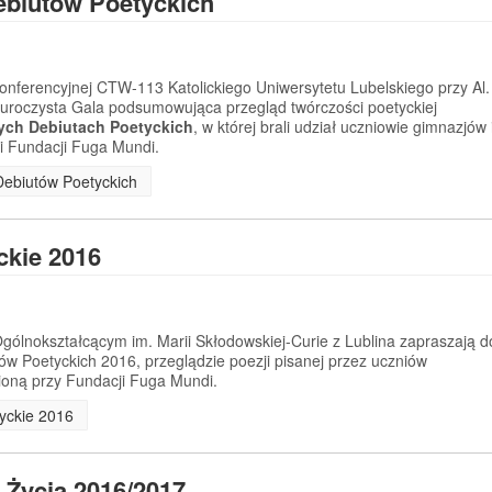
ebiutów Poetyckich
konferencyjnej CTW-113 Katolickiego Uniwersytetu Lubelskiego przy Al.
ę uroczysta Gala podsumowująca przegląd twórczości poetyckiej
ych Debiutach Poetyckich
, w której brali udział uczniowie gimnazjów 
ni Fundacji Fuga Mundi.
 Debiutów Poetyckich
ckie 2016
ólnokształcącym im. Marii Skłodowskiej-Curie z Lublina zapraszają d
tów Poetyckich 2016, przeglądzie poezji pisanej przez uczniów
ioną przy Fundacji Fuga Mundi.
tyckie 2016
 Życia 2016/2017