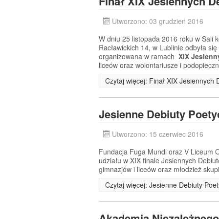
Finał XIX Jesiennych D
Utworzono: 03 grudzień 2016
W dniu 25 listopada 2016 roku w Sali 
Racławickich 14, w Lublinie odbyła si
organizowana w ramach
XIX Jesienn
liceów oraz wolontariusze i podopiecz
Czytaj więcej: Finał XIX Jesiennych
Jesienne Debiuty Poety
Utworzono: 15 czerwiec 2016
Fundacja Fuga Mundi oraz V Liceum Og
udziału w XIX finale Jesiennych Debiu
gimnazjów i liceów oraz młodzież skup
Czytaj więcej: Jesienne Debiuty Poe
Akademia Niezależnego