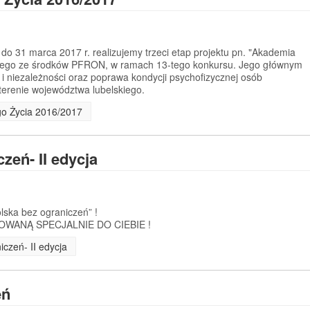
 do 31 marca 2017 r. realizujemy trzeci etap projektu pn. "Akademia
anego ze środków PFRON, w ramach 13-tego konkursu. Jego głównym
 i niezależności oraz poprawa kondycji psychofizycznej osób
erenie województwa lubelskiego.
go Życia 2016/2017
zeń- II edycja
olska bez ograniczeń” !
WANĄ SPECJALNIE DO CIEBIE !
czeń- II edycja
eń