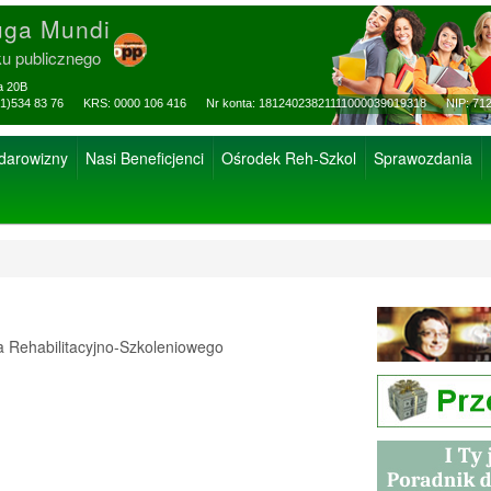
uga Mundi
ku publicznego
za 20B
ax: (81)534 83 76 KRS: 0000 106 416 Nr konta: 18124023821111000039019318 NIP: 712
 darowizny
Nasi Beneficjenci
Ośrodek Reh-Szkol
Sprawozdania
Rehabilitacyjno-Szkoleniowego