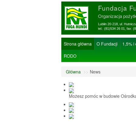
Fundacja F
Organizacja pożyt
Lublin 20-218, ul. Hutnic
tel.: (81)534 26 01, f
Strona główna
O Fundacji
1,5% i
RODO
Główna
>>
News
Możesz pomóc w budowie Ośrodka 