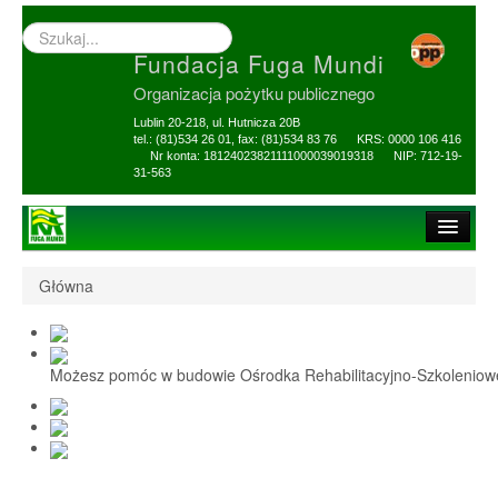
Wyszukiwarka
–
Fundacja Fuga Mundi
wprowadź
poszukiwany
Organizacja pożytku publicznego
zwrot
Lublin 20-218, ul. Hutnicza 20B
tel.: (81)534 26 01, fax: (81)534 83 76 KRS: 0000 106 416
Nr konta: 18124023821111000039019318 NIP: 712-19-
31-563
Strona główna
Główna
O Fundacji
1,5% i darowizny
Możesz pomóc w budowie Ośrodka Rehabilitacyjno-Szkolenio
Nasi Beneficjenci
Ośrodek Reh-Szkol
Sprawozdania