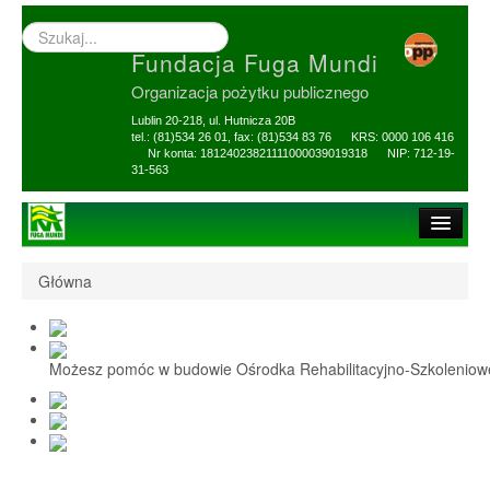
Wyszukiwarka
–
Fundacja Fuga Mundi
wprowadź
poszukiwany
Organizacja pożytku publicznego
zwrot
Lublin 20-218, ul. Hutnicza 20B
tel.: (81)534 26 01, fax: (81)534 83 76 KRS: 0000 106 416
Nr konta: 18124023821111000039019318 NIP: 712-19-
31-563
Strona główna
Główna
O Fundacji
1,5% i darowizny
Możesz pomóc w budowie Ośrodka Rehabilitacyjno-Szkolenio
Nasi Beneficjenci
Ośrodek Reh-Szkol
Sprawozdania