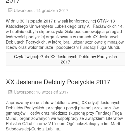
Utworzono: 14 grudzień 2017
W dniu 30 listopada 2017 r. w sali konferencyjnej CTW-113
Katolickiego Uniwersytetu Lubelskiego przy Al. Racławickich 14,
w Lublinie odbyła się uroczysta Gala podsumowująca przegląd
twórczości poetyckiej organizowana w ramach XX Jesiennych
Debiutach Poetyckich, w której brali udział uczniowie gimnazjów,
liceów oraz wolontariusze i podopieczni Fundacji Fuga Mundi.
Czytaj więcej: Gala XX Jesiennych Debiutów Poetyckich
2017
XX Jesienne Debiuty Poetyckie 2017
Utworzono: 16 wrzesień 2017
Zapraszamy do udziału w jubileuszowej, XX edycji Jesiennych
Debiutów Poetyckich, przeglądu poezji pisanej przez uczniów
gimnazjów i liceów oraz młodzież skupioną przy Fundacji Fuga
Mundi, organizowanych we współpracy ze Związkiem Literatów
Polskich O/Lublin oraz V Liceum Ogólnokształcącym im. Marii
Skłodowskiej-Curie z Lublina...