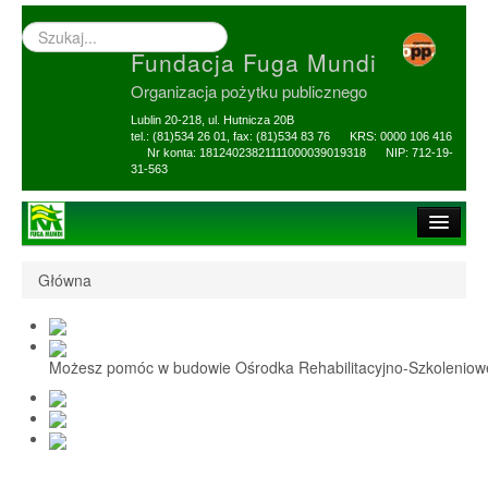
Wyszukiwarka
–
Fundacja Fuga Mundi
wprowadź
poszukiwany
Organizacja pożytku publicznego
zwrot
Lublin 20-218, ul. Hutnicza 20B
tel.: (81)534 26 01, fax: (81)534 83 76 KRS: 0000 106 416
Nr konta: 18124023821111000039019318 NIP: 712-19-
31-563
Strona główna
Główna
O Fundacji
1,5% i darowizny
Możesz pomóc w budowie Ośrodka Rehabilitacyjno-Szkolenio
Nasi Beneficjenci
Ośrodek Reh-Szkol
Sprawozdania