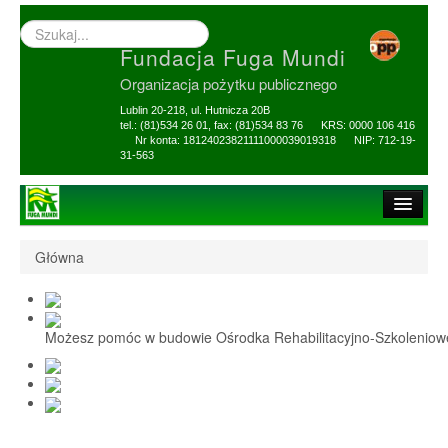
Wyszukiwarka
–
Fundacja Fuga Mundi
wprowadź
poszukiwany
Organizacja pożytku publicznego
zwrot
Lublin 20-218, ul. Hutnicza 20B
tel.: (81)534 26 01, fax: (81)534 83 76 KRS: 0000 106 416
Nr konta: 18124023821111000039019318 NIP: 712-19-
31-563
Strona główna
Główna
O Fundacji
1,5% i darowizny
Możesz pomóc w budowie Ośrodka Rehabilitacyjno-Szkolenio
Nasi Beneficjenci
Ośrodek Reh-Szkol
Sprawozdania