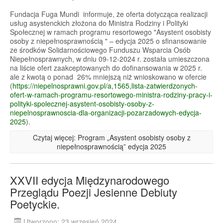
Fundacja Fuga Mundi informuje, że oferta dotycząca realizacji
usług asystenckich złożona do Ministra Rodziny i Polityki
Społecznej w ramach programu resortowego "Asystent osobisty
osoby z niepełnosprawnością " – edycja 2025 o sfinansowanie
ze środków Solidarnościowego Funduszu Wsparcia Osób
Niepełnosprawnych, w dniu 09-12-2024 r. została umieszczona
na liście ofert zaakceptowanych do dofinansowania w 2025 r.
ale z kwotą o ponad 26% mniejszą niż wnioskowano w ofercie
(
https://niepelnosprawni.gov.pl/a,1565,lista-zatwierdzonych-
ofert-w-ramach-programu-resortowego-ministra-rodziny-pracy-i-
polityki-spolecznej-asystent-osobisty-osoby-z-
niepelnosprawnoscia-dla-organizacji-pozarzadowych-edycja-
2025
).
Czytaj więcej: Program „Asystent osobisty osoby z
niepełnosprawnością” edycja 2025
XXVII edycja Międzynarodowego
Przeglądu Poezji Jesienne Debiuty
Poetyckie.
Utworzono: 23 wrzesień 2024