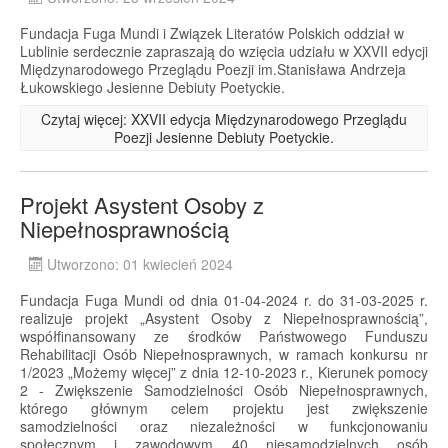
Fundacja Fuga Mundi i Związek Literatów Polskich oddział w
Lublinie serdecznie zapraszają do wzięcia udziału w XXVII edycji
Międzynarodowego Przeglądu Poezji im.Stanisława Andrzeja
Łukowskiego Jesienne Debiuty Poetyckie.
Czytaj więcej: XXVII edycja Międzynarodowego Przeglądu
Poezji Jesienne Debiuty Poetyckie.
Projekt Asystent Osoby z
Niepełnosprawnością
Utworzono: 01 kwiecień 2024
Fundacja Fuga Mundi od dnia 01-04-2024 r. do 31-03-2025 r.
realizuje projekt „Asystent Osoby z Niepełnosprawnością”,
współfinansowany ze środków Państwowego Funduszu
Rehabilitacji Osób Niepełnosprawnych, w ramach konkursu nr
1/2023 „Możemy więcej” z dnia 12-10-2023 r., Kierunek pomocy
2 - Zwiększenie Samodzielności Osób Niepełnosprawnych,
którego głównym celem projektu jest zwiększenie
samodzielności oraz niezależności w funkcjonowaniu
społecznym i zawodowym 40 niesamodzielnych osób