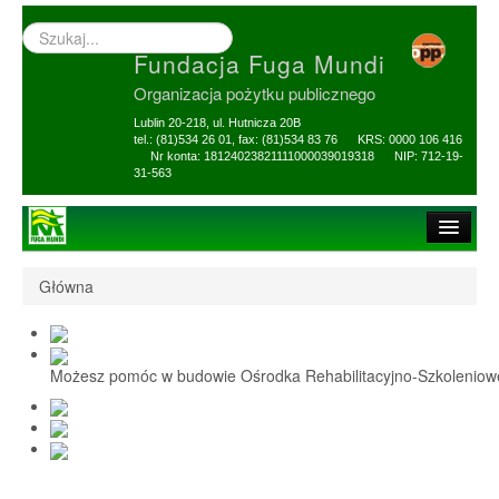
Wyszukiwarka
–
Fundacja Fuga Mundi
wprowadź
poszukiwany
Organizacja pożytku publicznego
zwrot
Lublin 20-218, ul. Hutnicza 20B
tel.: (81)534 26 01, fax: (81)534 83 76 KRS: 0000 106 416
Nr konta: 18124023821111000039019318 NIP: 712-19-
31-563
Strona główna
Główna
O Fundacji
1,5% i darowizny
Możesz pomóc w budowie Ośrodka Rehabilitacyjno-Szkolenio
Nasi Beneficjenci
Ośrodek Reh-Szkol
Sprawozdania