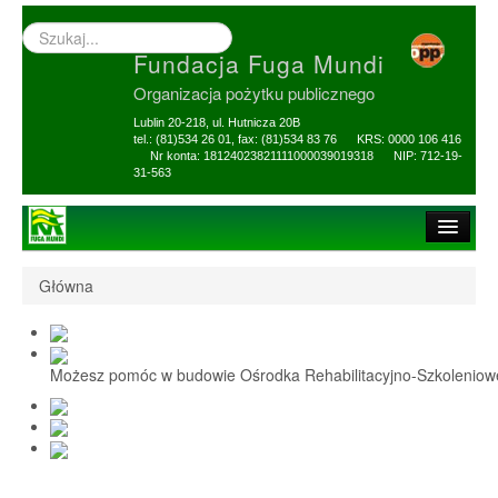
Wyszukiwarka
–
Fundacja Fuga Mundi
wprowadź
poszukiwany
Organizacja pożytku publicznego
zwrot
Lublin 20-218, ul. Hutnicza 20B
tel.: (81)534 26 01, fax: (81)534 83 76 KRS: 0000 106 416
Nr konta: 18124023821111000039019318 NIP: 712-19-
31-563
Strona główna
Główna
O Fundacji
1,5% i darowizny
Możesz pomóc w budowie Ośrodka Rehabilitacyjno-Szkolenio
Nasi Beneficjenci
Ośrodek Reh-Szkol
Sprawozdania