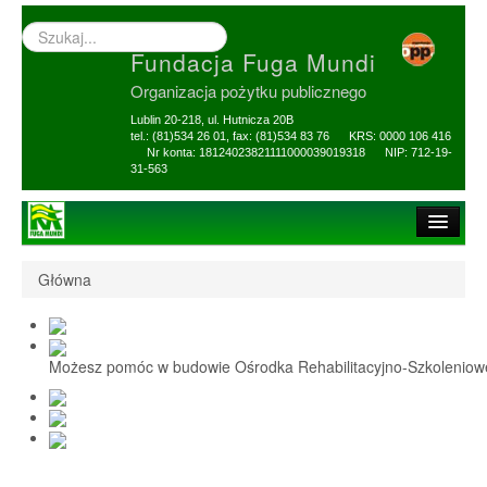
Wyszukiwarka
–
Fundacja Fuga Mundi
wprowadź
poszukiwany
Organizacja pożytku publicznego
zwrot
Lublin 20-218, ul. Hutnicza 20B
tel.: (81)534 26 01, fax: (81)534 83 76 KRS: 0000 106 416
Nr konta: 18124023821111000039019318 NIP: 712-19-
31-563
Strona główna
Główna
O Fundacji
1,5% i darowizny
Możesz pomóc w budowie Ośrodka Rehabilitacyjno-Szkolenio
Nasi Beneficjenci
Ośrodek Reh-Szkol
Sprawozdania