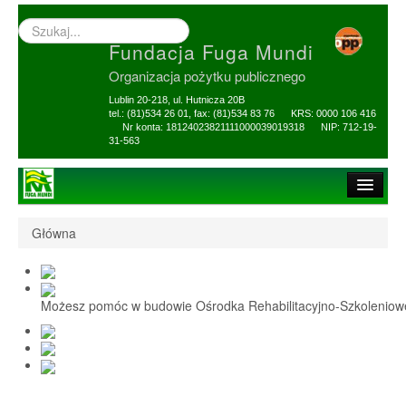
Wyszukiwarka
–
Fundacja Fuga Mundi
wprowadź
poszukiwany
Organizacja pożytku publicznego
zwrot
Lublin 20-218, ul. Hutnicza 20B
tel.: (81)534 26 01, fax: (81)534 83 76 KRS: 0000 106 416
Nr konta: 18124023821111000039019318 NIP: 712-19-
31-563
Strona główna
Główna
O Fundacji
1,5% i darowizny
Możesz pomóc w budowie Ośrodka Rehabilitacyjno-Szkolenio
Nasi Beneficjenci
Ośrodek Reh-Szkol
Sprawozdania