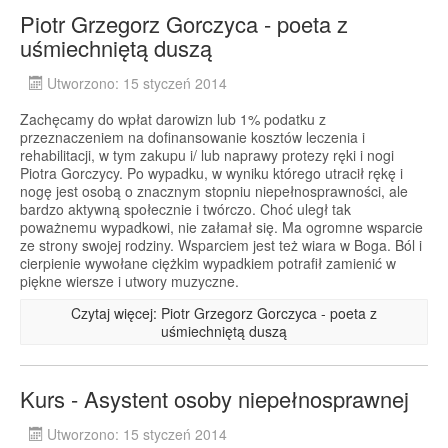
Piotr Grzegorz Gorczyca - poeta z
uśmiechniętą duszą
Utworzono: 15 styczeń 2014
Zachęcamy do wpłat darowizn lub 1% podatku z
przeznaczeniem na dofinansowanie kosztów leczenia i
rehabilitacji, w tym zakupu i/ lub naprawy protezy ręki i nogi
Piotra Gorczycy. Po wypadku, w wyniku którego utracił rękę i
nogę jest osobą o znacznym stopniu niepełnosprawności, ale
bardzo aktywną społecznie i twórczo. Choć uległ tak
poważnemu wypadkowi, nie załamał się. Ma ogromne wsparcie
ze strony swojej rodziny. Wsparciem jest też wiara w Boga. Ból i
cierpienie wywołane ciężkim wypadkiem potrafił zamienić w
piękne wiersze i utwory muzyczne.
Czytaj więcej: Piotr Grzegorz Gorczyca - poeta z
uśmiechniętą duszą
Kurs - Asystent osoby niepełnosprawnej
Utworzono: 15 styczeń 2014