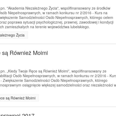
t pn. "Akademia Niezależnego Życia", współfinansowany ze środków
Osób Niepełnosprawnych, w ramach konkursu nr 2/2016 - Kurs na
Zwiększenie Samodzielności Osób Niepełnosprawnych, którego celem
a oraz poprawa sytuacji psychologicznej, prawnej, zawodowej i kondycji
ch zamieszkałych na terenie województwa lubelskiego.
zależnego Życia
e są Również Moimi
t pn. „Kiedy Twoje Ręce są Również Moimi”, współfinansowany ze
litacji Osób Niepełnosprawnych, w ramach konkursu nr 2/2016 - Kur
 - Zwiększenie Samodzielności Osób Niepełnosprawnych, którego
łnosprawnym osiągnięcie większej samodzielności oraz niezależności 
Ręce są Również Moimi
sprawnej 2017