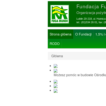
Fundacja F
Organizacja pożyt
Lublin 20-218, ul. Hutnic
tel.: (81)534 26 01, f
Strona główna
O Fundacji
1,5% i
RODO
Główna
Możesz pomóc w budowie Ośrodka 