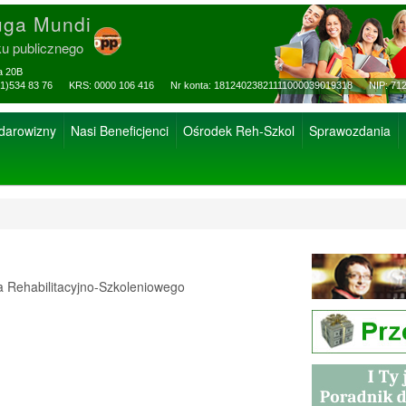
uga Mundi
ku publicznego
za 20B
ax: (81)534 83 76 KRS: 0000 106 416 Nr konta: 18124023821111000039019318 NIP: 712
 darowizny
Nasi Beneficjenci
Ośrodek Reh-Szkol
Sprawozdania
Rehabilitacyjno-Szkoleniowego