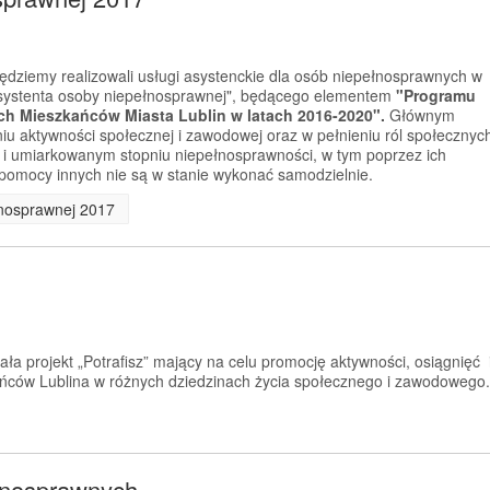
ędziemy realizowali usługi asystenckie dla osób niepełnosprawnych w
asystenta osoby niepełnosprawnej", będącego elementem
"Programu
h Mieszkańców Miasta Lublin w latach 2016-2020".
Głównym
iu aktywności społecznej i zawodowej oraz w pełnieniu ról społecznyc
 umiarkowanym stopniu niepełnosprawności, w tym poprzez ich
 pomocy innych nie są w stanie wykonać samodzielnie.
łnosprawnej 2017
ła projekt „Potrafisz” mający na celu promocję aktywności, osiągnięć 
ców Lublina w różnych dziedzinach życia społecznego i zawodowego.
ełnosprawnych